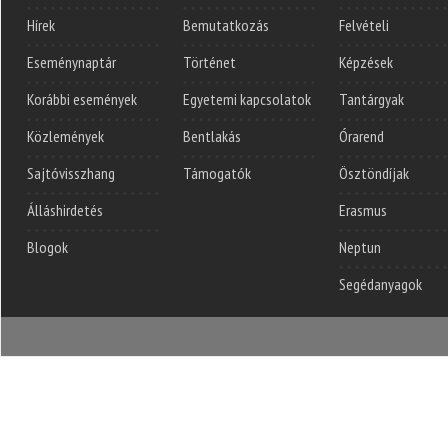
Hírek
Bemutatkozás
Felvételi
Eseménynaptár
Történet
Képzések
Korábbi események
Egyetemi kapcsolatok
Tantárgyak
Közlemények
Bentlakás
Órarend
Sajtóvisszhang
Támogatók
Ösztöndíjak
Álláshirdetés
Erasmus
Blogok
Neptun
Segédanyagok