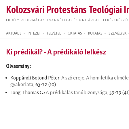
Ugrás
Kolozsvári Protestáns Teológiai I
tarta
ERDÉLY REFORMÁTUS, EVANGÉLIKUS ÉS UNITÁRIUS LELKÉSZKÉPZŐ
AKTUÁLIS
INTÉZET
FELVÉTELI
OKTATÁS
KUTATÁS
SZEMÉLYEK
Search form
Ki prédikál? - A prédikáló lelkész
Olvasmány:
Koppándi Botond Péter:
A szó ereje. A homiletika elméle
gyakorlata
, 63-72 (10)
Long, Thomas G.:
A prédikálás tanúbizonysága
, 39-79 (41