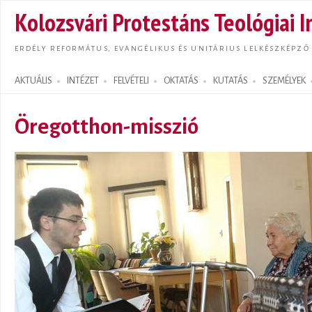
Ugrás
Kolozsvári Protestáns Teológiai I
tarta
ERDÉLY REFORMÁTUS, EVANGÉLIKUS ÉS UNITÁRIUS LELKÉSZKÉPZŐ
AKTUÁLIS
INTÉZET
FELVÉTELI
OKTATÁS
KUTATÁS
SZEMÉLYEK
Search form
Öregotthon-misszió