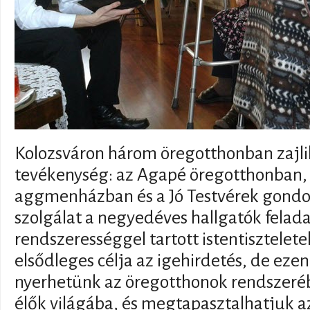
Kolozsváron három öregotthonban zajlik
tevékenység: az Agapé öregotthonban, 
aggmenházban és a Jó Testvérek gondo
szolgálat a negyedéves hallgatók felada
rendszerességgel tartott istentisztelet
elsődleges célja az igehirdetés, de ezen
nyerhetünk az öregotthonok rendszeré
élők világába, és megtapasztalhatjuk a