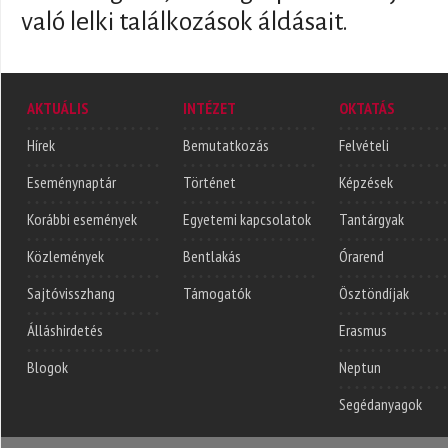
való lelki találkozások áldásait.
AKTUÁLIS
INTÉZET
OKTATÁS
Hírek
Bemutatkozás
Felvételi
Eseménynaptár
Történet
Képzések
Korábbi események
Egyetemi kapcsolatok
Tantárgyak
Közlemények
Bentlakás
Órarend
Sajtóvisszhang
Támogatók
Ösztöndíjak
Álláshirdetés
Erasmus
Blogok
Neptun
Segédanyagok