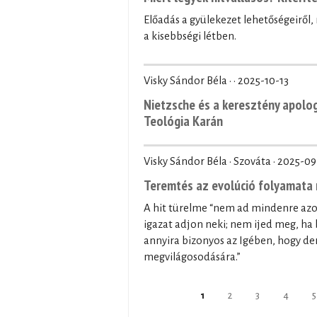
Előadás a gyülekezet lehetőségeiről
a kisebbségi létben.
Visky Sándor Béla · ·
2025-10-13
Nietzsche és a keresztény apolo
Teológia Karán
Visky Sándor Béla · Szováta ·
2025-09
Teremtés az evolúció folyamata 
A hit türelme “nem ad mindenre az
igazat adjon neki; nem ijed meg, ha 
annyira bizonyos az Igében, hogy der
megvilágosodására.”
Oldalak
1
2
3
4
5