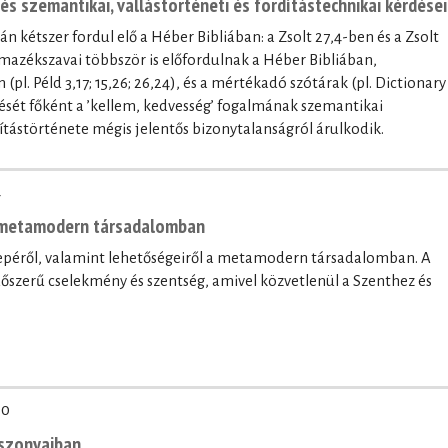
נֹֽעַם־יְ֜הוָ֗ה / נֹ֤עַם kifejezés szemantikai, vallástörténeti és fordítástechnikai kérdései
l. Péld 3,17; 15,26; 26,24), és a mértékadó szótárak (pl. Dictionary
ntését főként a ’kellem, kedvesség’ fogalmának szemantikai
ítástörténete mégis jelentős bizonytalanságról árulkodik.
4
a metamodern társadalomban
erepéről, valamint lehetőségeiről a metamodern társadalomban. A
időszerű cselekmény és szentség, amivel közvetlenül a Szenthez és
20
iszonyaiban