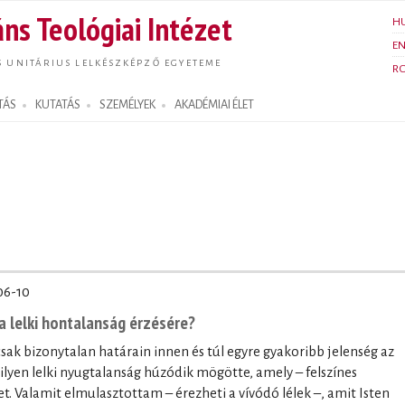
Ugrás a
ns Teológiai Intézet
H
tartalomra
E
S UNITÁRIUS LELKÉSZKÉPZŐ EGYETEME
R
TÁS
KUTATÁS
SZEMÉLYEK
AKADÉMIAI ÉLET
06-10
a lelki hontalanság érzésére?
sak bizonytalan határain innen és túl egyre gyakoribb jelenség az
ilyen lelki nyugtalanság húzódik mögötte, amely – felszínes
et. Valamit elmulasztottam – érezheti a vívódó lélek –, amit Isten