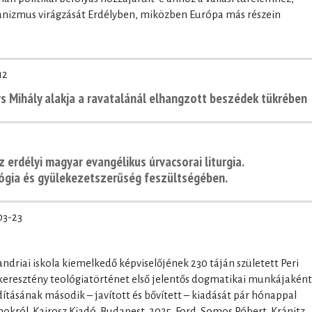
rianizmus virágzását Erdélyben, miközben Európa más részein
12
ors Mihály alakja a ravatalánál elhangzott beszédek tükrében
z erdélyi magyar evangélikus úrvacsorai liturgia.
lógia és gyülekezetszerűség feszültségében.
03-23
andriai iskola kiemelkedő képviselőjének 230 táján született Peri
 keresztény teológiatörténet első jelentős dogmatikai munkájaként
ításának második – javított és bővített – kiadását pár hónappal
okról. Kairosz Kiadó, Budapest, 2025. Ford. Somos Róbert, Kránitz