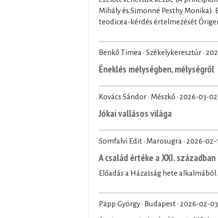
Mihály és Simonné Pesthy Monika). El
teodicea-kérdés értelmezését Órige
Benkő Timea · Székelykeresztúr ·
202
Éneklés mélységben, mélységről
Kovács Sándor · Mészkő ·
2026-03-02
Jókai vallásos világa
Somfalvi Edit · Marosugra ·
2026-02-
A család értéke a XXI. században
Előadás a Házasság hete alkalmából.
Papp György · Budapest ·
2026-02-03