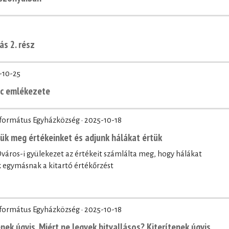
ás 2. rész
-10-25
nc emlékezete
eformátus Egyházközség ·
2025-10-18
zük meg értékeinket és adjunk hálákat értük
áros-i gyülekezet az értékeit számlálta meg, hogy hálákat
egymásnak a kitartó értékőrzést
eformátus Egyházközség ·
2025-10-18
nek úgyis. Miért ne legyek hitvallásos? Kiterítenek úgyis.