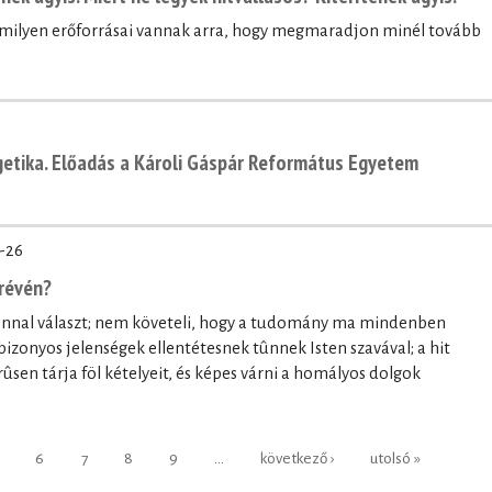
, milyen erőforrásai vannak arra, hogy megmaradjon minél tovább
getika. Előadás a Károli Gáspár Református Egyetem
-26
révén?
onnal választ; nem követeli, hogy a tudomány ma mindenben
bizonyos jelenségek ellentétesnek tûnnek Isten szavával; a hit
ûsen tárja föl kételyeit, és képes várni a homályos dolgok
6
7
8
9
…
következő ›
utolsó »