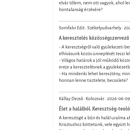
elvár tőlem, nem ott vagyok, ahol le
hontalanság érzésére?
Somfalvi Edit · Székelyudvarhely ·
20
A keresztelés közösségszervező 
- A keresztségről való gyülekezeti be
elhívásunk közös ünneplését teszi le
- Világos határok a jól működő közö
ereje a keresztelésnek a gyülekezet
- Ha mindenki lehet keresztény, min
honnan lenne tisztelete, becsülete?
Kállay Dezső · Kolozsvár ·
2026-06-09
Élet a halálból. Keresztség-teol
A keresztsgé a bűn és halál uralma a
Krisztushoz köttetünk, vele együtt ha