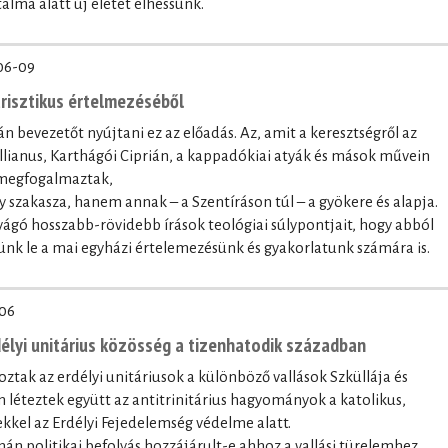
alma alatt új életet élhessünk.
06-09
trisztikus értelmezéséből
n bevezetőt nyújtani ez az előadás. Az, amit a keresztségről az
lianus, Karthágói Ciprián, a kappadókiai atyák és mások művein
 megfogalmaztak,
szakasza, hanem annak – a Szentíráson túl – a gyökere és alapja.
gó hosszabb-rövidebb írások teológiai súlypontjait, hogy abból
nk le a mai egyházi értelemezésünk és gyakorlatunk számára is.
06
délyi unitárius közösség a tizenhatodik században
roztak az erdélyi unitáriusok a különböző vallások Szküllája és
 léteztek együtt az antitrinitárius hagyományok a katolikus,
kkel az Erdélyi Fejedelemség védelme alatt.
zmán politikai befolyás hozzájárult-e ahhoz a vallási türelemhez,