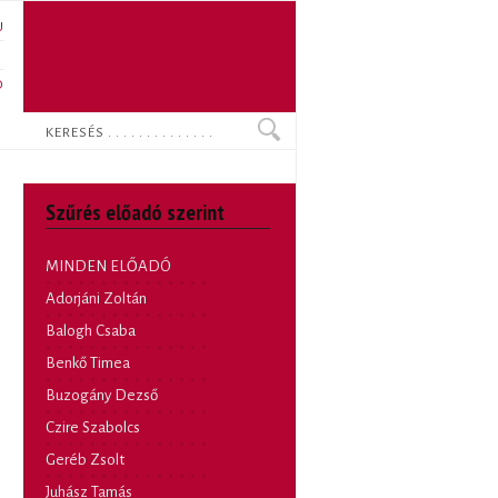
U
N
O
Keresés
Szűrés előadó szerint
MINDEN ELŐADÓ
Adorjáni Zoltán
Balogh Csaba
Benkő Timea
Buzogány Dezső
Czire Szabolcs
Geréb Zsolt
Juhász Tamás