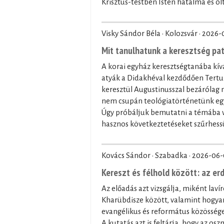
Krisztus-testben Isten hatalma és olt
Visky Sándor Béla · Kolozsvár ·
2026-
Mit tanulhatunk a keresztség pa
A korai egyház keresztségtanába kívá
atyák a Didakhéval kezdődően Tertul
keresztül Augustinusszal bezárólag
nem csupán teológiatörténetünk egy 
Úgy próbáljuk bemutatni a témába vá
hasznos következtetéseket szűrhessü
Kovács Sándor · Szabadka ·
2026-06-
Kereszt és félhold között: az er
Az előadás azt vizsgálja, miként laví
Kharübdisze között, valamint hogyan
evangélikus és református közössége
A kutatás azt is feltárja, hogy az os