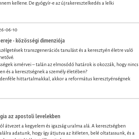
nnem kellene. De gyógyír-e az újrakeresztelkedés a lelki
26-06-10
ereje - közösségi dimenziója
szélgetések transzgenerációs tanulást és a keresztyén életre való
hetővé.
sségek ismérvei – talán az elmosódó határok is okozzák, hogy nincs
ben és a keresztségnek a személy életében?
denféle hittartalmakkal, akkor a református keresztyénségnek
ógia az apostoli levelekben
lól átvezet a kegyelem és igazság uralma alá. A keresztségben
lálra adatunk, hogy így átjutva az ítéleten, belé oltatassunk, és a