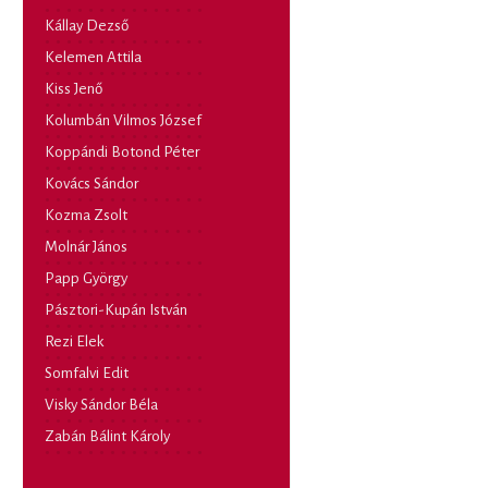
Kállay Dezső
Kelemen Attila
Kiss Jenő
Kolumbán Vilmos József
Koppándi Botond Péter
Kovács Sándor
Kozma Zsolt
Molnár János
Papp György
Pásztori-Kupán István
Rezi Elek
Somfalvi Edit
Visky Sándor Béla
Zabán Bálint Károly