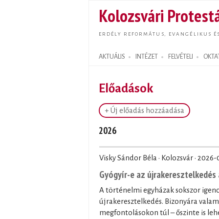
Kolozsvári Protestá
ERDÉLY REFORMÁTUS, EVANGÉLIKUS É
AKTUÁLIS
INTÉZET
FELVÉTELI
OKTA
Search form
Előadások
+ Új előadás hozzáadása
2026
Visky Sándor Béla · Kolozsvár ·
2026-
Gyógyír-e az újrakeresztelkedés 
A történelmi egyházak sokszor igenc
újrakeresztelkedés. Bizonyára valam
megfontolásokon túl – őszinte is leh