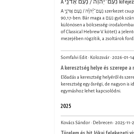
A  אֲדֹנָ֥י
A נֹֽעַם־יְ֜הוָ֗ה / נֹ֤עַם אֲדֹנָ֥י szerkezet csupán kétszer fordul elő a Héber Bibliában: a Zsolt 27,4-ben és a Zsolt
90,17-ben. Bár maga a נעם gyök származékszavai többször is előfordulnak a Héber Bibliában,
különösen a bölcsesség-irodalomban (p
of Classical Hebrew V. kötet) a jele
mezejében rögzítik, a zsoltárok ford
Somfalvi Edit · Kolozsvár ·
2026-01-1
A keresztség helye és szerepe 
Előadás a keresztség helyéről és sz
keresztség egy ősrégi, de nagyon is 
egymáshoz lehet kapcsolódni.
2025
Kovács Sándor · Debrecen ·
2025-11-
Türelem és hit Jókai felekezeti v