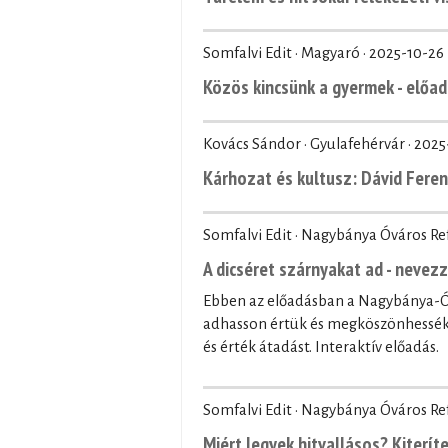
Somfalvi Edit · Magyaró ·
2025-10-26
Közös kincsünk a gyermek - előad
Kovács Sándor · Gyulafehérvár ·
2025
Kárhozat és kultusz: Dávid Fere
Somfalvi Edit · Nagybánya Óváros R
A dicséret szárnyakat ad - nevez
Ebben az előadásban a Nagybánya-Óv
adhasson értük és megköszönhessék 
és érték átadást. Interaktív előadás.
Somfalvi Edit · Nagybánya Óváros R
Miért legyek hitvallásos? Kiteríte