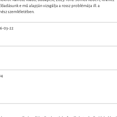
őadásunk e mű alapján vizsgálja a rossz problémája ill. a
nész szemléletében.
6-03-22
14