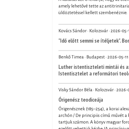
amely lehetővé tette az antitrinita
üldöztetéssel kellett szembenéznie.
Kovács Sándor · Kolozsvár ·
2026-05-
"Idő előtt semmi se ítéljetek". B
Benkő Timea · Budapest ·
2026-05-11
Luther istentiszteleti mintái és a
Istentisztelet a reformátori teo
Visky Sándor Béla · Kolozsvár ·
2026-
Órigenész teodiceája
Órigenésznek (185–254), a korai alex
archón / De principiis című művét a
tartjuk számon. A könyv magyar ford
ezelőtt vehettük kézbe (A princípium