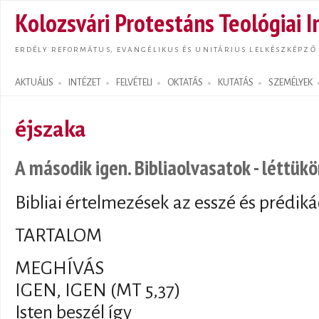
Ugrás
Kolozsvári Protestáns Teológiai I
tarta
ERDÉLY REFORMÁTUS, EVANGÉLIKUS ÉS UNITÁRIUS LELKÉSZKÉPZŐ
AKTUÁLIS
INTÉZET
FELVÉTELI
OKTATÁS
KUTATÁS
SZEMÉLYEK
Search form
éjszaka
A második igen. Bibliaolvasatok - léttükö
Bibliai értelmezések az esszé és prédiká
TARTALOM
MEGHÍVÁS
IGEN, IGEN (MT 5,37)
Isten beszél így