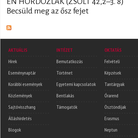
ÉN HORDOZLAK (ZSOLT 42,2–3. 8)
Becsüld meg az ősz fejet
AKTUÁLIS
INTÉZET
OKTATÁS
Hírek
Bemutatkozás
Felvételi
Eseménynaptár
Történet
Képzések
Korábbi események
Egyetemi kapcsolatok
Tantárgyak
Közlemények
Bentlakás
Órarend
Sajtóvisszhang
Támogatók
Ösztöndíjak
Álláshirdetés
Erasmus
Blogok
Neptun