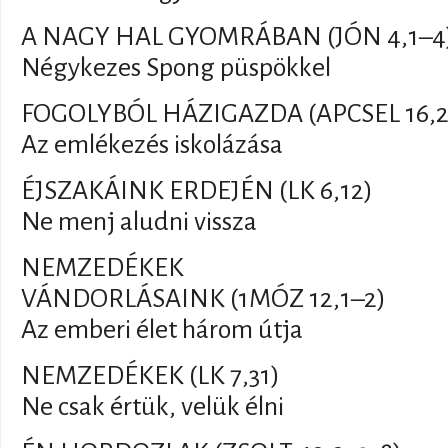
A NAGY HAL GYOMRÁBAN (JÓN 4,1–4
Négykezes Spong püspökkel
FOGOLYBÓL HÁZIGAZDA (APCSEL 16,2
Az emlékezés iskolázása
ÉJSZAKÁINK ERDEJÉN (LK 6,12)
Ne menj aludni vissza
NEMZEDÉKEK
VÁNDORLÁSAINK (1MÓZ 12,1–2)
Az emberi élet három útja
NEMZEDÉKEK (LK 7,31)
Ne csak értük, velük élni