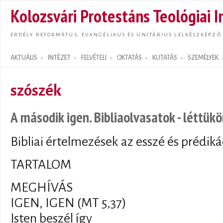
Ugrás
Kolozsvári Protestáns Teológiai I
tarta
ERDÉLY REFORMÁTUS, EVANGÉLIKUS ÉS UNITÁRIUS LELKÉSZKÉPZŐ
AKTUÁLIS
INTÉZET
FELVÉTELI
OKTATÁS
KUTATÁS
SZEMÉLYEK
Search form
szószék
A második igen. Bibliaolvasatok - léttükö
Bibliai értelmezések az esszé és prédiká
TARTALOM
MEGHÍVÁS
IGEN, IGEN (MT 5,37)
Isten beszél így