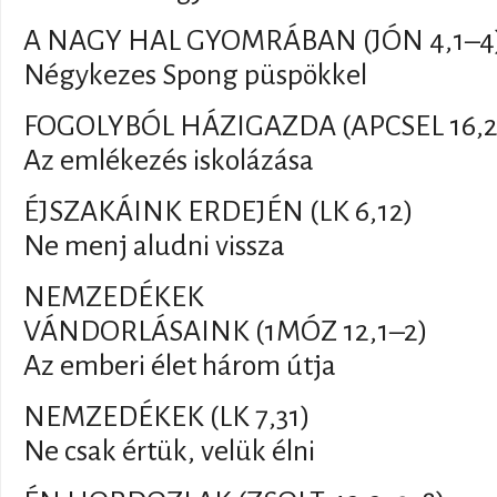
A NAGY HAL GYOMRÁBAN (JÓN 4,1–4
Négykezes Spong püspökkel
FOGOLYBÓL HÁZIGAZDA (APCSEL 16,2
Az emlékezés iskolázása
ÉJSZAKÁINK ERDEJÉN (LK 6,12)
Ne menj aludni vissza
NEMZEDÉKEK
VÁNDORLÁSAINK (1MÓZ 12,1–2)
Az emberi élet három útja
NEMZEDÉKEK (LK 7,31)
Ne csak értük, velük élni