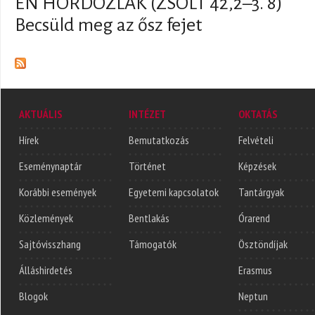
ÉN HORDOZLAK (ZSOLT 42,2–3. 8)
Becsüld meg az ősz fejet
AKTUÁLIS
INTÉZET
OKTATÁS
Hírek
Bemutatkozás
Felvételi
Eseménynaptár
Történet
Képzések
Korábbi események
Egyetemi kapcsolatok
Tantárgyak
Közlemények
Bentlakás
Órarend
Sajtóvisszhang
Támogatók
Ösztöndíjak
Álláshirdetés
Erasmus
Blogok
Neptun