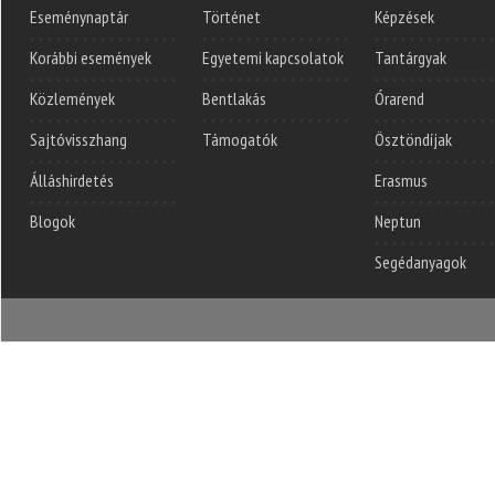
Eseménynaptár
Történet
Képzések
Korábbi események
Egyetemi kapcsolatok
Tantárgyak
Közlemények
Bentlakás
Órarend
Sajtóvisszhang
Támogatók
Ösztöndíjak
Álláshirdetés
Erasmus
Blogok
Neptun
Segédanyagok