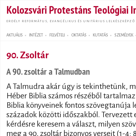
Ugrás
Kolozsvári Protestáns Teológiai I
tarta
ERDÉLY REFORMÁTUS, EVANGÉLIKUS ÉS UNITÁRIUS LELKÉSZKÉPZŐ
AKTUÁLIS
INTÉZET
FELVÉTELI
OKTATÁS
KUTATÁS
SZEMÉLYEK
Search form
90. Zsoltár
A 90. zsoltár a Talmudban
A Talmudra akár úgy is tekinthetünk, m
Héber Biblia számos részéből tartalmaz 
Biblia könyveinek fontos szövegtanúja leh
századok közötti időszakból. Tervezett
kérdésre keresem a választ, milyen sz
meg a 90. zsoltár bizonyos verseit (1-4; 