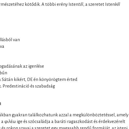
rmészetéhez kötődik. A többi erény Isten
től
, a szeretet Isten
ből
llásból van
mva
lfogadásának az igenlése
 bűn
 a Sátán kikért, DE én könyörögtem érted
k. Predestináció és szabadság
a
ákban gyakran találkozhatunk azzal a megkülönböztetéssel, amely
 a φιλέω ige és szócsaládja a baráti ragaszkodást és érdekvezérelt
ge és rokon szavai a szeretet egy magasabb rendű formáját, az isteni,