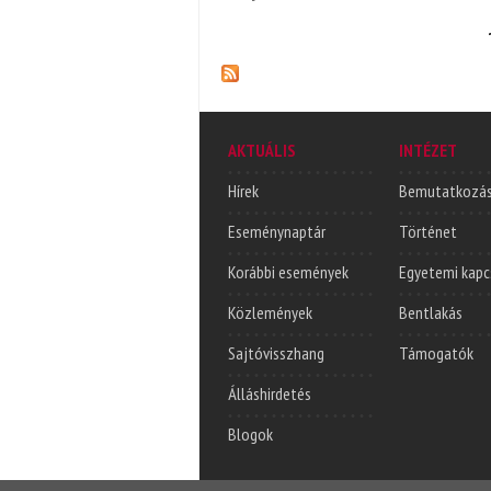
Oldalak
AKTUÁLIS
INTÉZET
Hírek
Bemutatkozá
Eseménynaptár
Történet
Korábbi események
Egyetemi kapc
Közlemények
Bentlakás
Sajtóvisszhang
Támogatók
Álláshirdetés
Blogok