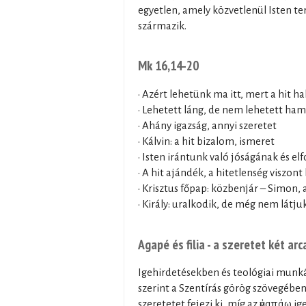
egyetlen, amely közvetlenül Isten te
származik.
Mk 16,14-20
• Azért lehetünk ma itt, mert a hit ha
• Lehetett láng, de nem lehetett ha
• Ahány igazság, annyi szeretet
• Kálvin: a hit bizalom, ismeret
• Isten irántunk való jóságának és e
• A hit ajándék, a hitetlenség viszont
• Krisztus főpap: közbenjár – Simon,
• Király: uralkodik, de még nem látju
Agapé és filia - a szeretet két arc
Igehirdetésekben és teológiai munk
szerint a Szentírás görög szövegében
szeretetet fejezi ki, míg az ἀγαπάω i