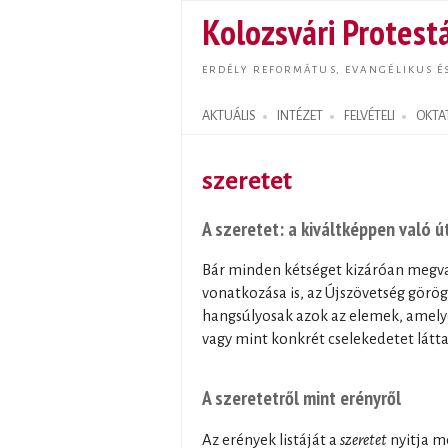
Kolozsvári Protestá
ERDÉLY REFORMÁTUS, EVANGÉLIKUS É
AKTUÁLIS
INTÉZET
FELVÉTELI
OKTA
Search form
szeretet
A szeretet: a kiváltképpen való ú
Bár minden kétséget kizáróan megva
vonatkozása is, az Újszövetség görö
hangsúlyosak azok az elemek, amelye
vagy mint konkrét cselekedetet látta
A szeretetről mint erényről
Az erények listáját a
szeretet
nyitja me