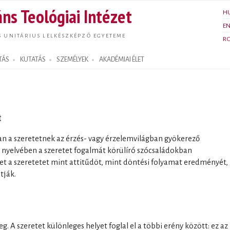
Ugrás a
ns Teológiai Intézet
H
tartalomra
E
S UNITÁRIUS LELKÉSZKÉPZŐ EGYETEME
R
TÁS
KUTATÁS
SZEMÉLYEK
AKADÉMIAI ÉLET
t
n a szeretetnek az érzés- vagy érzelemvilágban gyökerező
g nyelvében a szeretet fogalmát körülíró szócsaládokban
t a szeretetet mint attitűdöt, mint döntési folyamat eredményét,
tják.
g. A szeretet különleges helyet foglal el a többi erény között: ez az