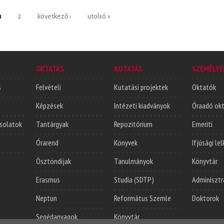
1
2
következő ›
utolsó »
OKTATÁS
KUTATÁS
SZEMÉLYE
s
Felvételi
Kutatási projektek
Oktatók
Képzések
Intézeti kiadványok
Óraadó ok
solatok
Tantárgyak
Repozitórium
Emeriti
Órarend
Könyvek
Ifjúsági le
Ösztöndíjak
Tanulmányok
Könyvtár
Erasmus
Studia (SDTP)
Adminisztr
Neptun
Református Szemle
Doktorok
Segédanyagok
Könyvtár