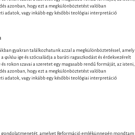
 Kérdés azonban, hogy ezt a megkülönböztetést valóban
eti adatok, vagy inkább egy későbbi teológiai interpretáció
a
ákban gyakran találkozhatunk azzal a megkülönböztetéssel, amely
 a φιλέω ige és szócsaládja a baráti ragaszkodást és érdekvezérelt
ge és rokon szavai a szeretet egy magasabb rendű formáját, az isteni,
 Kérdés azonban, hogy ezt a megkülönböztetést valóban
eti adatok, vagy inkább egy későbbi teológiai interpretáció
k a gondolatmenetét, amelyet Reformáció emlékünnepén mondtam