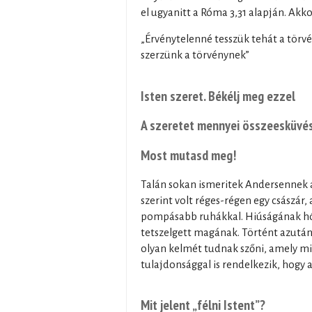
el ugyanitt a Róma 3,31 alapján. Akko
„Érvénytelenné tesszük tehát a törvé
szerzünk a törvénynek”
Isten szeret. Békélj meg ezzel
A szeretet mennyei összeesküvé
Most mutasd meg!
Talán sokan ismeritek Andersennek az
szerint volt réges-régen egy császá
pompásabb ruhákkal. Hiúságának hód
tetszelgett magának. Történt azután, 
olyan kelmét tudnak szőni, amely min
tulajdonsággal is rendelkezik, hogy 
Mit jelent „félni Istent”?