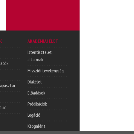
K
AKADÉMIAI ÉLET
Istentiszteleti
alkalmak
tatók
Missziói tevékenység
Diákélet
lkipásztor
Előadások
Prédikációk
áció
Legáció
Képgaléria