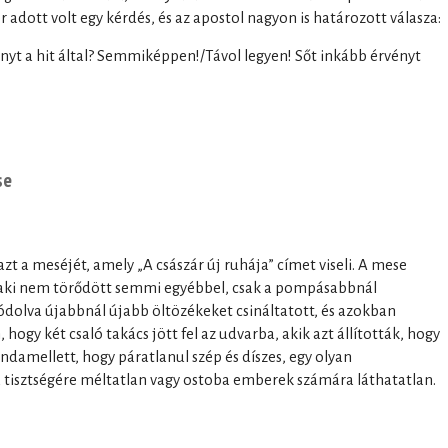
r adott volt egy kérdés, és az apostol nagyon is határozott válasza:
nyt a hit által? Semmiképpen!/Távol legyen! Sőt inkább érvényt
se
t a meséjét, amely „A császár új ruhája” címet viseli. A mese
r, aki nem törődött semmi egyébbel, csak a pompásabbnál
olva újabbnál újabb öltözékeket csináltatott, és azokban
hogy két csaló takács jött fel az udvarba, akik azt állították, hogy
damellett, hogy páratlanul szép és díszes, egy olyan
a tisztségére méltatlan vagy ostoba emberek számára láthatatlan.