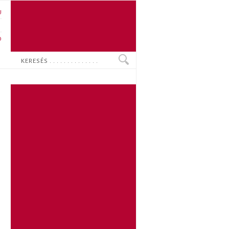
U
N
O
Keresés