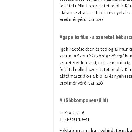
feltétel nélküli szeretetet jelölik.
alátámasztják-e a bibliai és nyelvész
eredményéről van szó.
Agapé és filia - a szeretet két arc
Igehirdetésekben és teológiai munk
szerint a Szentírás görög szövegében
szeretetet fejezi ki, míg az ἀγαπάω i
feltétel nélküli szeretetet jelölik.
alátámasztják-e a bibliai és nyelvész
eredményéről van szó.
A többkomponensű hit
L.: Zsolt 1,1–6
T.: 2Péter 1,3–11
Folytatom annak az igehirdetésne