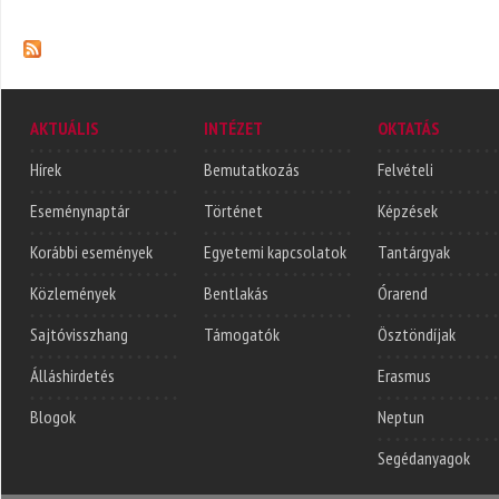
AKTUÁLIS
INTÉZET
OKTATÁS
Hírek
Bemutatkozás
Felvételi
Eseménynaptár
Történet
Képzések
Korábbi események
Egyetemi kapcsolatok
Tantárgyak
Közlemények
Bentlakás
Órarend
Sajtóvisszhang
Támogatók
Ösztöndíjak
Álláshirdetés
Erasmus
Blogok
Neptun
Segédanyagok