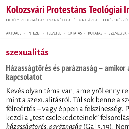
Ugrás
Kolozsvári Protestáns Teológiai I
tarta
ERDÉLY REFORMÁTUS, EVANGÉLIKUS ÉS UNITÁRIUS LELKÉSZKÉPZŐ
AKTUÁLIS
INTÉZET
FELVÉTELI
OKTATÁS
KUTATÁS
SZEMÉLYEK
Search form
szexualitás
Házasságtörés és paráznaság – amikor a
kapcsolatot
Kevés olyan téma van, amelyről ennyire
mint a szexualitásról. Túl sok benne a sz
félreértés – vagy éppen a felszínesség. 
kezdi a „test cselekedeteinek” felsorolás
házasságtörés, paráznaság
(Gal 5,19). Ne