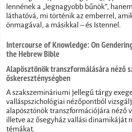
lennének a „legnagyobb bűnök”, hanem 
láthatóvá, mi történik az emberrel, amik
önmagával, a másikkal – és Istennel.
Intercourse of Knowledge: On Gendering
the Hebrew Bible
Alapösztönök transzformálására néző s
őskereszténységben
A szakszemináriumi jellegű tárgy exege
valláspszichológiai nézőpontból vizsgál
alapösztönök transzformációjára néző v
illetve az ősegyház vallási dinamikájá
témákat.