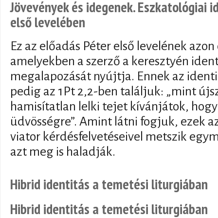
Jövevények és idegenek. Eszkatológiai i
első levelében
Ez az előadás Péter első levelének azon 
amelyekben a szerző a keresztyén ident
megalapozását nyújtja. Ennek az identi
pedig az 1Pt 2,2-ben találjuk: „mint új
hamisítatlan lelki tejet kívánjátok, ho
üdvösségre”. Amint látni fogjuk, ezek 
viator kérdésfelvetéseivel metszik egy
azt meg is haladják.
Hibrid identitás a temetési liturgiában
Hibrid identitás a temetési liturgiában