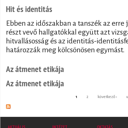
Hit és identitás
Ebben az időszakban a tanszék az erre 
részt vevő hallgatókkal együtt azt vizsgá
hitvallásosság és az identitás-identitás
határozzák meg kölcsönösen egymást.
Az átmenet etikája
Az átmenet etikája
1
2
következő ›
u
Oldalak
AKTUÁLIS
INTÉZET
OKTATÁS