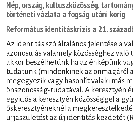
Nép, ország, kultuszközösség, tartomány
történeti vázlata a fogság utáni korig
Református identitáskrízis a 21. száza
Az identitás szó általános jelentése a v
azonosulás valamely közösséghez való 
akkor beszélhetünk ha az énképünk va
tudatunk (mindenkinek az önmagáról al
megegyezik vagy hasonlít valaki más m
önazonosság-tudatával. A keresztyén ént
egyidős a keresztyén közösséggel a gyü
őskeresztyéneknél a megkeresztelkedés
újjászületést az új identitás kezdetét (