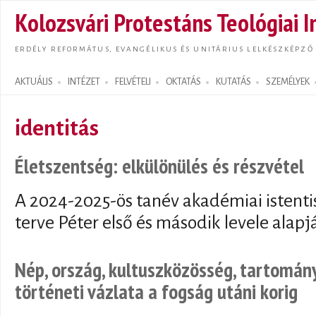
Ugrás
Kolozsvári Protestáns Teológiai I
tarta
ERDÉLY REFORMÁTUS, EVANGÉLIKUS ÉS UNITÁRIUS LELKÉSZKÉPZŐ
AKTUÁLIS
INTÉZET
FELVÉTELI
OKTATÁS
KUTATÁS
SZEMÉLYEK
Search form
identitás
Életszentség: elkülönülés és részvétel
A 2024-2025-ös tanév akadémiai istentis
terve Péter első és második levele alapj
Nép, ország, kultuszközösség, tartomány
történeti vázlata a fogság utáni korig