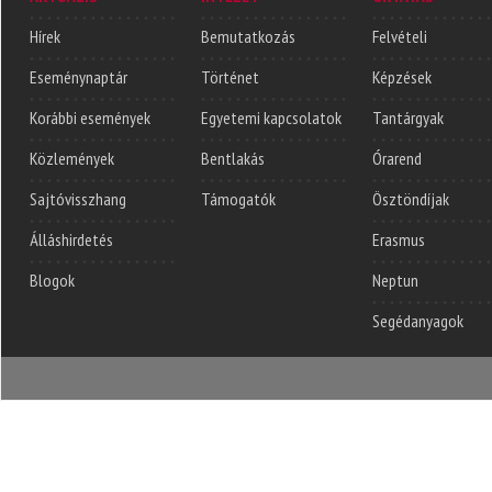
Hírek
Bemutatkozás
Felvételi
Eseménynaptár
Történet
Képzések
Korábbi események
Egyetemi kapcsolatok
Tantárgyak
Közlemények
Bentlakás
Órarend
Sajtóvisszhang
Támogatók
Ösztöndíjak
Álláshirdetés
Erasmus
Blogok
Neptun
Segédanyagok