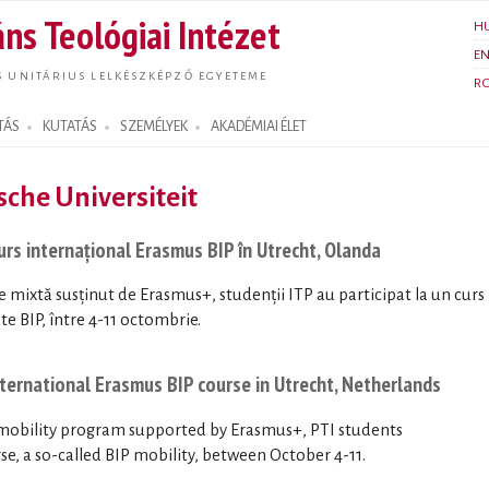
Ugrás a
ns Teológiai Intézet
H
tartalomra
E
S UNITÁRIUS LELKÉSZKÉPZŐ EGYETEME
R
TÁS
KUTATÁS
SZEMÉLYEK
AKADÉMIAI ÉLET
sche Universiteit
curs internațional Erasmus BIP în Utrecht, Olanda
 mixtă susținut de Erasmus+, studenții ITP au participat la un curs
e BIP, între 4-11 octombrie.
nternational Erasmus BIP course in Utrecht, Netherlands
mobility program supported by Erasmus+, PTI students
se, a so-called BIP mobility, between October 4-11.