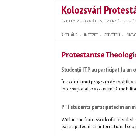
Kolozsvári Protestá
ERDÉLY REFORMÁTUS, EVANGÉLIKUS É
AKTUÁLIS
INTÉZET
FELVÉTELI
OKTA
Search form
Protestantse Theologi
Studenții ITP au participat la un 
În cadrul unui program de mobilitate
internațional, o așa-numită mobilitat
PTI students participated in an i
Within the framework of a blended 
participated in an international cour