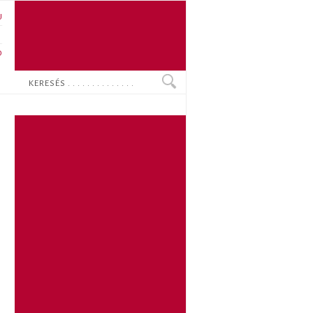
U
N
O
Keresés