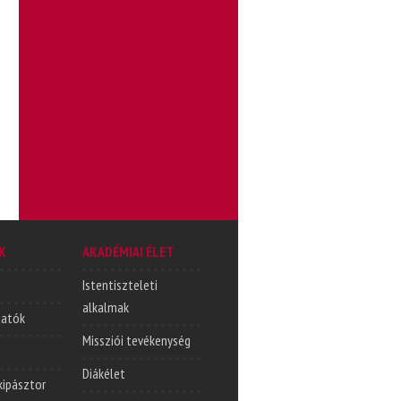
K
AKADÉMIAI ÉLET
Istentiszteleti
alkalmak
tatók
Missziói tevékenység
Diákélet
lkipásztor