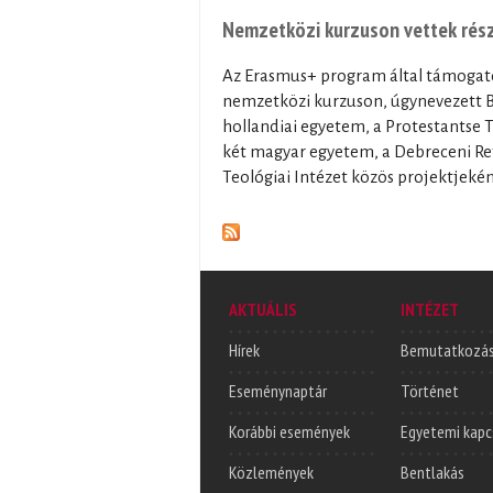
Nemzetközi kurzuson vettek részt
Az Erasmus+ program által támogato
nemzetközi kurzuson, úgynevezett BI
hollandiai egyetem, a Protestantse T
két magyar egyetem, a Debreceni Re
Teológiai Intézet közös projektjeként
AKTUÁLIS
INTÉZET
Hírek
Bemutatkozá
Eseménynaptár
Történet
Korábbi események
Egyetemi kapc
Közlemények
Bentlakás