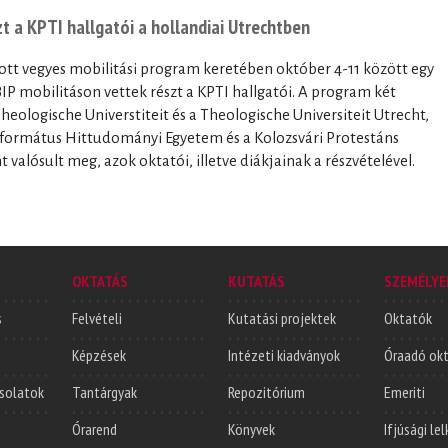
 a KPTI hallgatói a hollandiai Utrechtben
tt vegyes mobilitási program keretében október 4-11 között egy
P mobilitáson vettek részt a KPTI hallgatói. A program két
heologische Universtiteit és a Theologische Universiteit Utrecht,
formátus Hittudományi Egyetem és a Kolozsvári Protestáns
 valósult meg, azok oktatói, illetve diákjainak a részvételével.
OKTATÁS
KUTATÁS
SZEMÉLYE
s
Felvételi
Kutatási projektek
Oktatók
Képzések
Intézeti kiadványok
Óraadó ok
solatok
Tantárgyak
Repozitórium
Emeriti
Órarend
Könyvek
Ifjúsági le