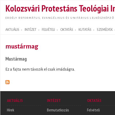
Ugrás
Kolozsvári Protestáns Teológiai I
tarta
ERDÉLY REFORMÁTUS, EVANGÉLIKUS ÉS UNITÁRIUS LELKÉSZKÉPZŐ
AKTUÁLIS
INTÉZET
FELVÉTELI
OKTATÁS
KUTATÁS
SZEMÉLYEK
Search form
mustármag
Mustármag
Ez a fajta nem távozik el csak imádságra.
AKTUÁLIS
INTÉZET
OKTATÁS
Hírek
Bemutatkozás
Felvételi