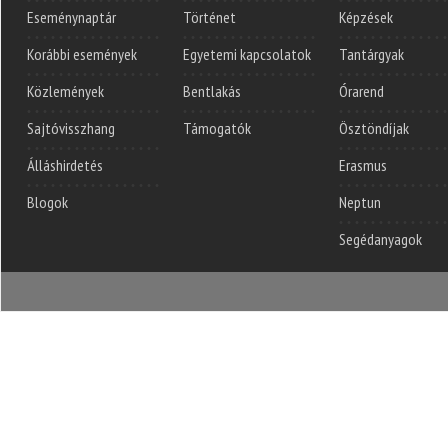
Eseménynaptár
Történet
Képzések
Korábbi események
Egyetemi kapcsolatok
Tantárgyak
Közlemények
Bentlakás
Órarend
Sajtóvisszhang
Támogatók
Ösztöndíjak
Álláshirdetés
Erasmus
Blogok
Neptun
Segédanyagok