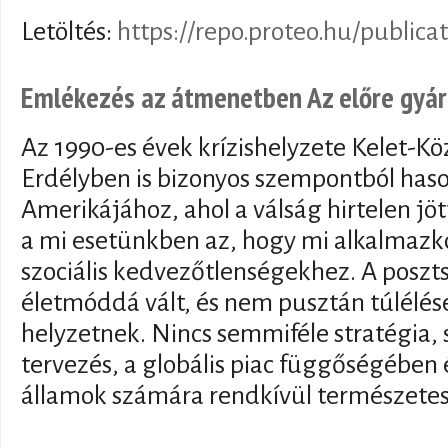
Letöltés:
https://repo.proteo.hu/publica
Emlékezés az átmenetben Az előre gyár
Az 1990-es évek krízishelyzete Kelet-K
Erdélyben is bizonyos szempontból haso
Amerikájához, ahol a válság hirtelen jö
a mi esetünkben az, hogy mi alkalmaz
szociális kedvezőtlenségekhez. A posztsz
életmóddá vált, és nem pusztán túlélése 
helyzetnek. Nincs semmiféle stratégia,
tervezés, a globális piac függőségében é
államok számára rendkívül természetes 