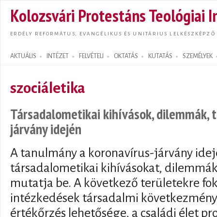
Ugrás
Kolozsvári Protestáns Teológiai I
tarta
ERDÉLY REFORMÁTUS, EVANGÉLIKUS ÉS UNITÁRIUS LELKÉSZKÉPZŐ
AKTUÁLIS
INTÉZET
FELVÉTELI
OKTATÁS
KUTATÁS
SZEMÉLYEK
Search form
szociáletika
Társadalometikai kihívások, dilemmák, 
járvány idején
A tanulmány a koronavírus-járvány idej
társadalometikai kihívásokat, dilemmák
mutatja be. A következő területekre fo
intézkedések társadalmi következményei
értékőrzés lehetősége, a családi élet pr