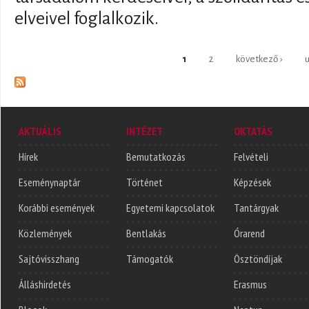
elveivel foglalkozik.
Oldalak
1
2
következő ›
u
AKTUÁLIS
INTÉZET
OKTATÁS
Hírek
Bemutatkozás
Felvételi
Eseménynaptár
Történet
Képzések
Korábbi események
Egyetemi kapcsolatok
Tantárgyak
Közlemények
Bentlakás
Órarend
Sajtóvisszhang
Támogatók
Ösztöndíjak
Álláshirdetés
Erasmus