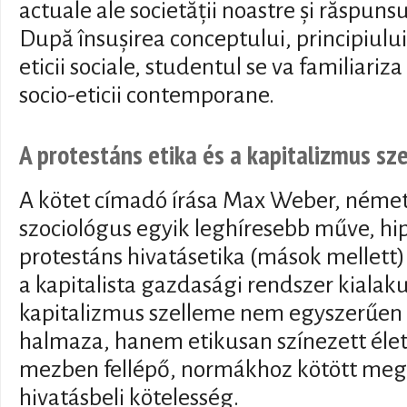
actuale ale societății noastre și răspunsu
După însușirea conceptului, principiului
eticii sociale, studentul se va familiariz
socio-eticii contemporane.
A protestáns etika és a kapitalizmus sz
A kötet címadó írása Max Weber, néme
szociológus egyik leghíresebb műve, hip
protestáns hivatásetika (mások mellett) 
a kapitalista gazdasági rendszer kialak
kapitalizmus szelleme nem egyszerűen 
halmaza, hanem etikusan színezett élets
mezben fellépő, normákhoz kötött megha
hivatásbeli kötelesség.