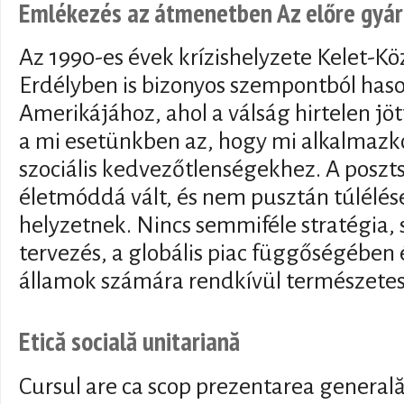
Emlékezés az átmenetben Az előre gyár
Az 1990-es évek krízishelyzete Kelet-K
Erdélyben is bizonyos szempontból haso
Amerikájához, ahol a válság hirtelen jö
a mi esetünkben az, hogy mi alkalmaz
szociális kedvezőtlenségekhez. A posztsz
életmóddá vált, és nem pusztán túlélése 
helyzetnek. Nincs semmiféle stratégia,
tervezés, a globális piac függőségében é
államok számára rendkívül természetes 
Etică socială unitariană
Cursul are ca scop prezentarea generală 