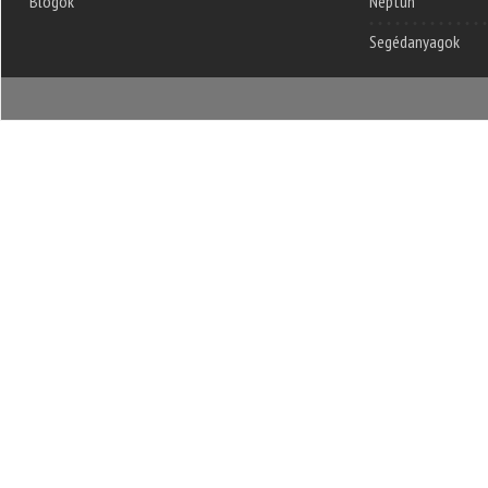
Blogok
Neptun
Segédanyagok