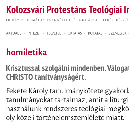
Ugrás
Kolozsvári Protestáns Teológiai I
tarta
ERDÉLY REFORMÁTUS, EVANGÉLIKUS ÉS UNITÁRIUS LELKÉSZKÉPZŐ
AKTUÁLIS
INTÉZET
FELVÉTELI
OKTATÁS
KUTATÁS
SZEMÉLYEK
Search form
homiletika
Krisztussal szolgálni mindenben. Válog
CHRISTO tanítványságért.
Fekete Károly tanulmánykötete gyakorla
tanulmányokat tartalmaz, amit a liturg
használunk rendszeres teológiai megköz
oly közeli történelemszemlélete miatt.