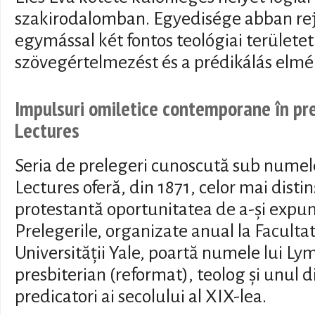
szakirodalomban. Egyedisége abban rej
egymással két fontos teológiai területet
szövegértelmezést és a prédikálás elmél
Impulsuri omiletice contemporane în pr
Lectures
Seria de prelegeri cunoscută sub nume
Lectures oferă, din 1871, celor mai distinș
protestantă oportunitatea de a-și expune
Prelegerile, organizate anual la Faculta
Universității Yale, poartă numele lui Ly
presbiterian (reformat), teolog și unul d
predicatori ai secolului al XIX-lea.