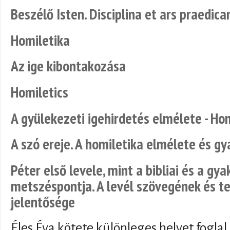
Beszélő Isten. Disciplina et ars praedica
Homiletika
Az ige kibontakozása
Homiletics
A gyülekezeti igehirdetés elmélete - Ho
A szó ereje. A homiletika elmélete és gy
Péter első levele, mint a bibliai és a gya
metszéspontja. A levél szövegének és te
jelentősége
Éles Éva kötete különleges helyet foglal 