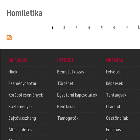
Homiletika
1
2
3
4
5
6
7
k
Oldalak
AKTUÁLIS
INTÉZET
OKTATÁS
Hírek
Bemutatkozás
Felvételi
Eseménynaptár
Történet
Képzések
Korábbi események
Egyetemi kapcsolatok
Tantárgyak
Közlemények
Bentlakás
Órarend
Sajtóvisszhang
Támogatók
Ösztöndíjak
Álláshirdetés
Erasmus