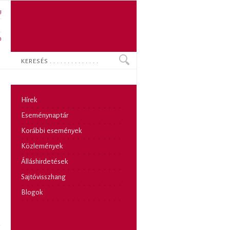
U
N
O
Keresés
Hírek
Eseménynaptár
Korábbi események
Közlemények
Álláshirdetések
Sajtóvisszhang
Blogok