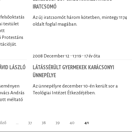
IRATCSOMÓ
felsőoktatás
Az új iratcsomót három kötetben, mintegy 1174
i testület
oldalt foglal magában.
ott
i Protestáns
tációját.
2008 December 12 ∙ 17:19 ∙
17 év
óta
ÁVID LÁSZLÓ
LÁTÁSSÉRÜLT GYERMEKEK KARÁCSONYI
ÜNNEPÉLYE
 eseményen
Az ünnepélyre december 10-én került sor a
ovács András
Teológiai Intézet Étkezdéjében.
ott méltató
lőző
…
37
38
39
40
41