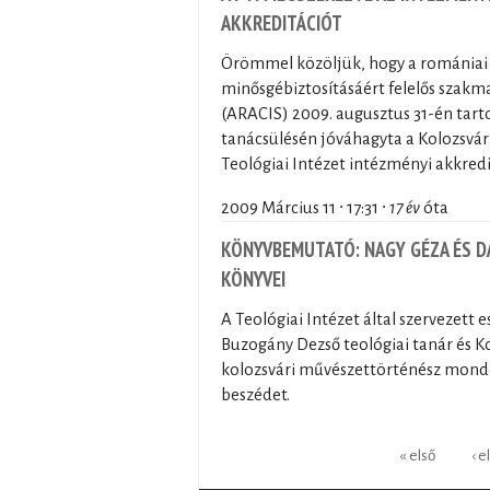
AKKREDITÁCIÓT
Örömmel közöljük, hogy a romániai 
minősgébiztosításáért felelős szakma
(ARACIS) 2009. augusztus 31-én tart
tanácsülésén jóváhagyta a Kolozsvár
Teológiai Intézet intézményi akkredi
2009 Március 11 ∙ 17:31 ∙
17 év
óta
KÖNYVBEMUTATÓ: NAGY GÉZA ÉS D
KÖNYVEI
A Teológiai Intézet által szervezett
Buzogány Dezső teológiai tanár és K
kolozsvári művészettörténész mond
beszédet.
Oldalak
« első
‹ e