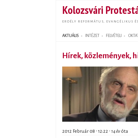
Kolozsvári Protestá
ERDÉLY REFORMÁTUS, EVANGÉLIKUS É
AKTUÁLIS
INTÉZET
FELVÉTELI
OKTA
Search form
Hírek, közlemények, h
2012 Február 08 ∙ 12:22 ∙
14 év
óta