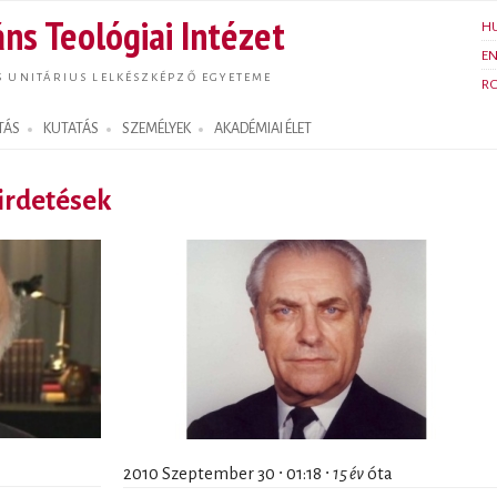
Ugrás a
ns Teológiai Intézet
H
tartalomra
E
S UNITÁRIUS LELKÉSZKÉPZŐ EGYETEME
R
TÁS
KUTATÁS
SZEMÉLYEK
AKADÉMIAI ÉLET
irdetések
2010 Szeptember 30 ∙ 01:18 ∙
15 év
óta