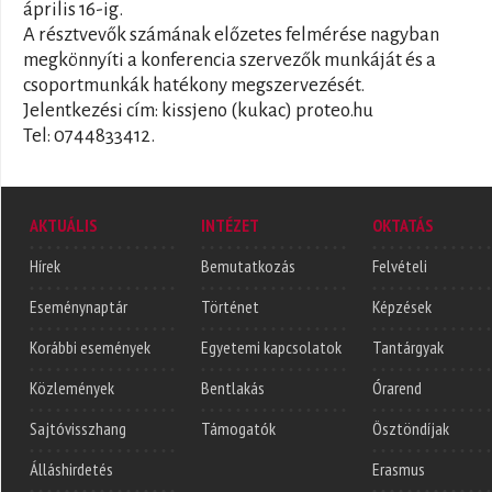
április 16-ig.
A résztvevők számának előzetes felmérése nagyban
megkönnyíti a konferencia szervezők munkáját és a
csoportmunkák hatékony megszervezését.
Jelentkezési cím: kissjeno (kukac) proteo.hu
Tel: 0744833412.
AKTUÁLIS
INTÉZET
OKTATÁS
Hírek
Bemutatkozás
Felvételi
Eseménynaptár
Történet
Képzések
Korábbi események
Egyetemi kapcsolatok
Tantárgyak
Közlemények
Bentlakás
Órarend
Sajtóvisszhang
Támogatók
Ösztöndíjak
Álláshirdetés
Erasmus