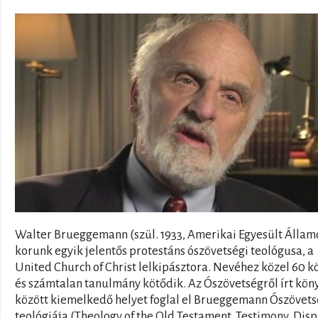
Walter Brueggemann (szül. 1933, Amerikai Egyesült Állam
korunk egyik jelentős protestáns ószövetségi teológusa, a
United Church of Christ lelkipásztora. Nevéhez közel 60 k
és számtalan tanulmány kötődik. Az Ószövetségről írt kön
között kiemelkedő helyet foglal el Brueggemann Ószövets
teológiája (Theology of the Old Testament. Testimony, Disp