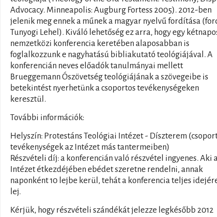
Advocacy. Minneapolis: Augburg Fortess 2005). 2012-ben
jelenik meg ennek a műnek a magyar nyelvű fordítása (for
Tunyogi Lehel). Kiváló lehetőség ez arra, hogy egy kétnapo
nemzetközi konferencia keretében alaposabban is
foglalkozzunk e nagyhatású bibliakutató teológiájával. A
konferencián neves előadók tanulmányai mellett
Brueggemann Ószövetség teológiájának a szövegeibe is
betekintést nyerhetünk a csoportos tevékenységeken
keresztül.
További információk:
Helyszín: Protestáns Teológiai Intézet - Díszterem (csopor
tevékenységek az Intézet más tantermeiben)
Részvételi díj: a konferencián való részvétel ingyenes. Aki 
Intézet étkezdéjében ebédet szeretne rendelni, annak
naponként 10 lejbe kerül, tehát a konferencia teljes idejér
lej.
Kérjük, hogy részvételi szándékát jelezze legkésőbb 2012