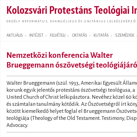
Ugrás
Kolozsvári Protestáns Teológiai I
tarta
ERDÉLY REFORMÁTUS, EVANGÉLIKUS ÉS UNITÁRIUS LELKÉSZKÉPZŐ
AKTUÁLIS
INTÉZET
FELVÉTELI
OKTATÁS
KUTATÁS
SZEMÉLYEK
Search form
Nemzetközi konferencia Walter
Brueggemann ószövetségi teológiájáró
Walter Brueggemann (szül. 1933, Amerikai Egyesült Állam
korunk egyik jelentős protestáns ószövetségi teológusa, a
United Church of Christ lelkipásztora. Nevéhez közel 60 k
és számtalan tanulmány kötődik. Az Ószövetségről írt kön
között kiemelkedő helyet foglal el Brueggemann Ószövets
teológiája (Theology of the Old Testament. Testimony, Disp
Advocacy.