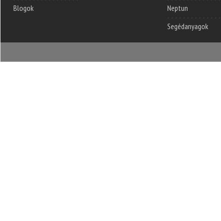
Blogok
Neptun
Segédanyagok