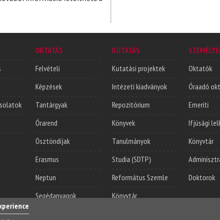
OKTATÁS
KUTATÁS
SZEMÉLYE
s
Felvételi
Kutatási projektek
Oktatók
Képzések
Intézeti kiadványok
Óraadó ok
solatok
Tantárgyak
Repozitórium
Emeriti
Órarend
Könyvek
Ifjúsági le
Ösztöndíjak
Tanulmányok
Könyvtár
Erasmus
Studia (SDTP)
Adminisztr
Neptun
Református Szemle
Doktorok
Segédanyagok
Könyvtár
experience