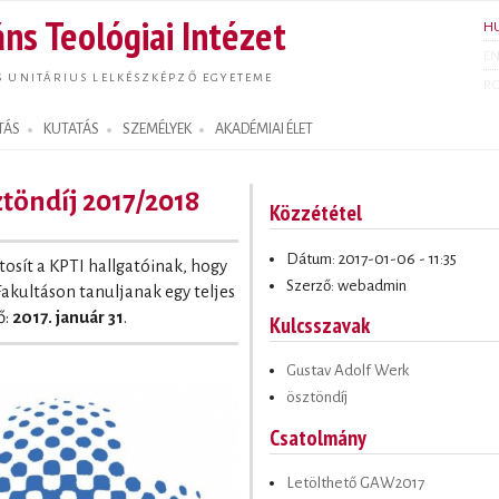
Ugrás a
ns Teológiai Intézet
H
tartalomra
E
S UNITÁRIUS LELKÉSZKÉPZŐ EGYETEME
R
TÁS
KUTATÁS
SZEMÉLYEK
AKADÉMIAI ÉLET
töndíj 2017/2018
Közzététel
Dátum: 2017-01-06 - 11:35
osít a KPTI hallgatóinak, hogy
Szerző: webadmin
Fakultáson tanuljanak egy teljes
ő:
2017. január 31
.
Kulcsszavak
Gustav Adolf Werk
ösztöndíj
Csatolmány
Letölthető GAW2017