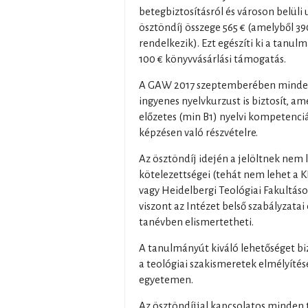
betegbiztosításról és városon belüli u
ösztöndíj összege 565 € (amelyből 39
rendelkezik). Ezt egészíti ki a tanulm
100 € könyvvásárlási támogatás.
A GAW 2017 szeptemberében minden
ingyenes nyelvkurzust is biztosít, am
előzetes (min B1) nyelvi kompetenciá
képzésen való részvételre.
Az ösztöndíj idején a jelöltnek nem
kötelezettségei (tehát nem lehet a KP
vagy Heidelbergi Teológiai Fakultások
viszont az Intézet belső szabályzata
tanévben elismertetheti.
A tanulmányút kiváló lehetőséget bi
a teológiai szakismeretek elmélyíté
egyetemen.
Az ösztöndíjjal kapcsolatos minden 