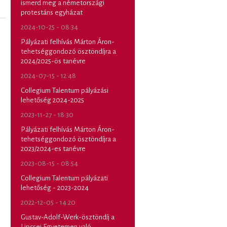
ismerd meg a németországi
protestáns egyházat
2024-10-25 - 08:34
Pályázati felhívás Márton Áron-
tehetséggondozó ösztöndíjra a
2024/2025-ös tanévre
2024-07-15 - 12:48
Collegium Talentum pályázási
lehetőség 2024-2025
2023-11-27 - 18:30
Pályázati felhívás Márton Áron-
tehetséggondozó ösztöndíjra a
2023/2024-es tanévre
2023-08-15 - 08:54
Collegium Talentum pályázati
lehetőség - 2023-2024
2022-12-05 - 14:20
Gustav-Adolf-Werk-ösztöndíj a
Lipcsei Egyetemen való