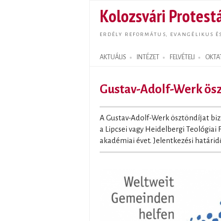
Kolozsvári Protestá
ERDÉLY REFORMÁTUS, EVANGÉLIKUS É
AKTUÁLIS
INTÉZET
FELVÉTELI
OKTA
Search form
Gustav-Adolf-Werk ösz
A Gustav-Adolf-Werk ösztöndíjat bizt
a Lipcsei vagy Heidelbergi Teológiai 
akadémiai évet. Jelentkezési határid