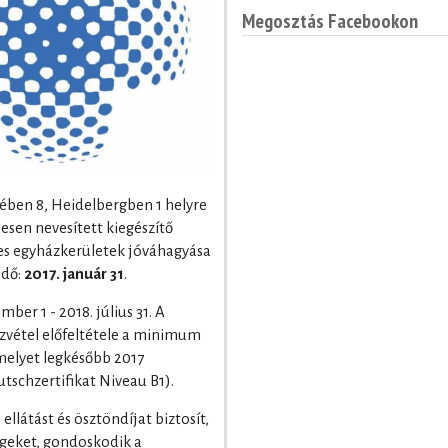
Megosztás Facebookon
sében 8, Heidelbergben 1 helyre
lesen nevesített kiegészítő
es egyházkerületek jóváhagyása
idő:
2017. január 31
.
ber 1 - 2018. július 31. A
zvétel előfeltétele a minimum
amelyet legkésőbb 2017
tschzertifikat Niveau B1).
llátást és ösztöndíjat biztosít,
égeket, gondoskodik a