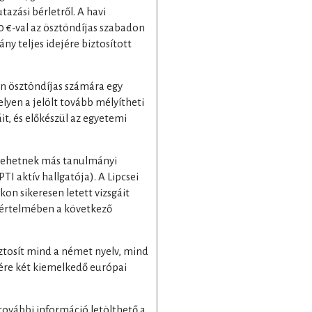
tazási bérletről. A havi
0 €-val az ösztöndíjas szabadon
ány teljes idejére biztosított
 ösztöndíjas számára egy
elyen a jelölt tovább mélyítheti
it, és előkészül az egyetemi
 lehetnek más tanulmányi
TI aktív hallgatója). A Lipcsei
on sikeresen letett vizsgáit
i értelmében a következő
ztosít mind a német nyelv, mind
sére két kiemelkedő európai
további információ letölthető a