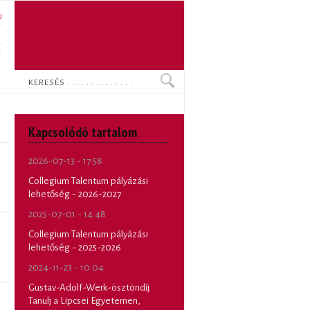
U
N
O
Keresés
Kapcsolódó tartalom
2026-07-13 - 17:58
Collegium Talentum pályázási
lehetőség - 2026-2027
2025-07-01 - 14:48
Collegium Talentum pályázási
lehetőség - 2025-2026
2024-11-23 - 10:04
Gustav-Adolf-Werk-ösztöndíj.
Tanulj a Lipcsei Egyetemen,