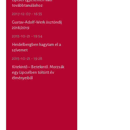
továbbtanuláshoz
2017-12-07 - 16:55
Gustav-Adolf-Werk ösztöndíj
2018/2019
2015-10-21 - 19:54
Heidelbergben hagytam el a
szívemet
2015-10-21 - 19:28
Kitekintő – Betekintő. Morzsák
egy Lipcsében töltött év
élményeiből