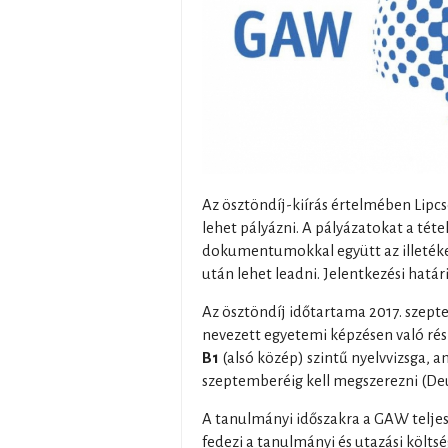
Az ösztöndíj-kiírás értelmében Lipc
lehet pályázni. A pályázatokat a téte
dokumentumokkal együtt az illeték
után lehet leadni. Jelentkezési határ
Az ösztöndíj időtartama 2017. szeptem
nevezett egyetemi képzésen való rés
B1
(alsó közép) szintű nyelvvizsga, 
szeptemberéig kell megszerezni (Deu
A tanulmányi időszakra a GAW teljes e
fedezi a tanulmányi és utazási költs