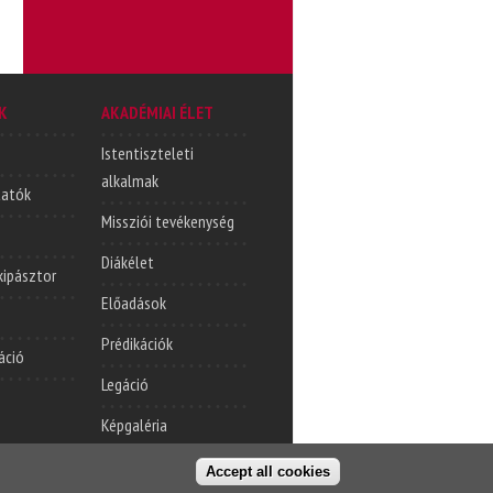
K
AKADÉMIAI ÉLET
Istentiszteleti
alkalmak
tatók
Missziói tevékenység
Diákélet
lkipásztor
Előadások
Prédikációk
áció
Legáció
Képgaléria
Accept all cookies