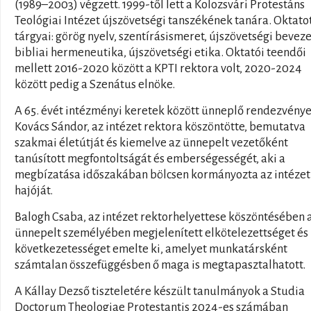
(1989–2003) végzett. 1999-től lett a Kolozsvári Protestáns
Teológiai Intézet újszövetségi tanszékének tanára. Oktato
tárgyai: görög nyelv, szentírásismeret, újszövetségi beveze
bibliai hermeneutika, újszövetségi etika. Oktatói teendői
mellett 2016-2020 között a KPTI rektora volt, 2020-2024
között pedig a Szenátus elnöke.
A 65. évét intézményi keretek között ünneplő rendezvény
Kovács Sándor, az intézet rektora köszöntötte, bemutatva
szakmai életútját és kiemelve az ünnepelt vezetőként
tanúsított megfontoltságát és emberségességét, aki a
megbízatása időszakában bölcsen kormányozta az intézet
hajóját.
Balogh Csaba, az intézet rektorhelyettese köszöntésében 
ünnepelt személyében megjelenített elkötelezettséget és
következetességet emelte ki, amelyet munkatársként
számtalan összefüggésben ő maga is megtapasztalhatott.
A Kállay Dezső tiszteletére készült tanulmányok a Studia
Doctorum Theologiae Protestantis 2024-es számában