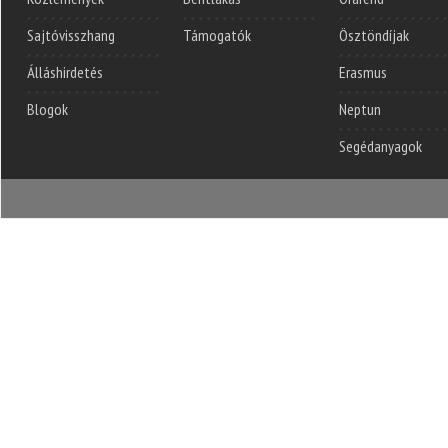
Sajtóvisszhang
Támogatók
Ösztöndíjak
Álláshirdetés
Erasmus
Blogok
Neptun
Segédanyagok