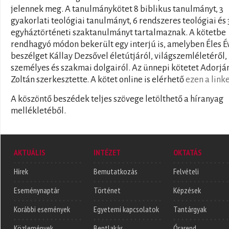
jelennek meg. A tanulmánykötet 8 biblikus tanulmányt, 3
gyakorlati teológiai tanulmányt, 6 rendszeres teológiai és 
egyháztörténeti szaktanulmányt tartalmaznak. A kötetbe
rendhagyó módon bekerült egy interjú is, amelyben Éles É
beszélget Kállay Dezsővel életútjáról, világszemléletéről,
személyes és szakmai dolgairól. Az ünnepi kötetet Adorjá
Zoltán szerkesztette. A kötet online is elérhető
ezen a link
A köszöntő beszédek teljes szövege letölthető a híranyag
mellékletéből.
AKTUÁLIS
INTÉZET
OKTATÁS
Hírek
Bemutatkozás
Felvételi
Eseménynaptár
Történet
Képzések
Korábbi események
Egyetemi kapcsolatok
Tantárgyak
Közlemények
Bentlakás
Órarend