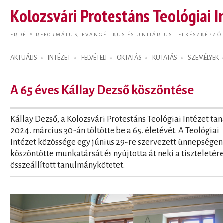
Ugrás
Kolozsvári Protestáns Teológiai I
tarta
ERDÉLY REFORMÁTUS, EVANGÉLIKUS ÉS UNITÁRIUS LELKÉSZKÉPZŐ
AKTUÁLIS
INTÉZET
FELVÉTELI
OKTATÁS
KUTATÁS
SZEMÉLYEK
Search form
A 65 éves Kállay Dezső köszöntése
Kállay Dezső, a Kolozsvári Protestáns Teológiai Intézet tan
2024. március 30-án töltötte be a 65. életévét. A Teológiai
Intézet közössége egy június 29-re szervezett ünnepségen
köszöntötte munkatársát és nyújtotta át neki a tiszteletér
összeállított tanulmánykötetet.