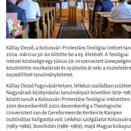
Kállay Dezső, a Kolozsvári Protestáns Teológiai Intézet tan
2024. március 30-án töltötte be a 65. életévét. A Teológiai
Intézet közössége egy június 29-re szervezett ünnepségen
köszöntötte munkatársát és nyújtotta át neki a tiszteletér
összeállított tanulmánykötetet.
Kállay Dezső Fugyivásárhelyen, lelkészi családban születet
Nagyváradi középiskolai tanulmányait követően 1979–198
között tanult a Kolozsvári Protestáns Teológiai Intézetben.
2001 decemberétől 2002 decemberéig a Theologische
Universiteit van de Gereformeerde Kerken te Kampen
ösztöndíjas hallgatója volt. Lelkészi szolgálatot Kolozsvár
(1983–1986), Bonchidán (1986–1989), majd Magyarkiskapu