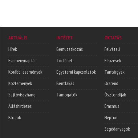
AKTUÁLIS
INTÉZET
OKTATÁS
Hírek
Bemutatkozás
Felvételi
Eseménynaptár
Történet
Képzések
Korábbi események
Egyetemi kapcsolatok
Tantárgyak
Közlemények
Bentlakás
Órarend
Sajtóvisszhang
Támogatók
Ösztöndíjak
Álláshirdetés
Erasmus
Blogok
Neptun
Segédanyagok