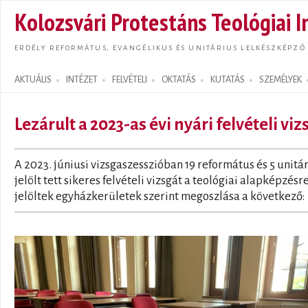
Ugrás
Kolozsvári Protestáns Teológiai I
tarta
ERDÉLY REFORMÁTUS, EVANGÉLIKUS ÉS UNITÁRIUS LELKÉSZKÉPZŐ
AKTUÁLIS
INTÉZET
FELVÉTELI
OKTATÁS
KUTATÁS
SZEMÉLYEK
Search form
Lezárult a 2023-as évi nyári felvételi viz
A 2023. júniusi vizsgaszesszióban 19 református és 5 unitá
jelölt tett sikeres felvételi vizsgát a teológiai alapképzésre
jelöltek egyházkerületek szerint megoszlása a következő: