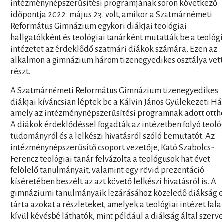
intézménynépszerűsítési programjának soron következő
időpontja 2022. május 23. volt, amikor a Szatmárnémeti
Református Gimnázium egykori diákjai teológiai
hallgatókként és teológiai tanárként mutatták be a teológ
intézetet az érdeklődő szatmári diákok számára. Ezen az
alkalmon a gimnázium három tizenegyedikes osztálya vet
részt.
A Szatmárnémeti Református Gimnázium tizenegyedikes
diákjai kíváncsian léptek be a Kálvin János Gyülekezeti H
amely az intézménynépszerűsítési programnak adott otth
A diákok érdeklődéssel fogadták az intézetben folyó teoló
tudományról és a lelkészi hivatásról szóló bemutatót. Az
intézménynépszerűsítő csoport vezetője, Kató Szabolcs-
Ferencz teológiai tanár felvázolta a teológusok hat évet
felölelő tanulmányait, valamint egy rövid prezentáció
kíséretében beszélt az azt követő lelkészi hivatásról is. A
gimnáziumi tanulmányaik lezárásához közeledő diákság 
tárta azokat a részleteket, amelyek a teológiai intézet fala
kívül kévésbé láthatók, mint például a diákság által szerv