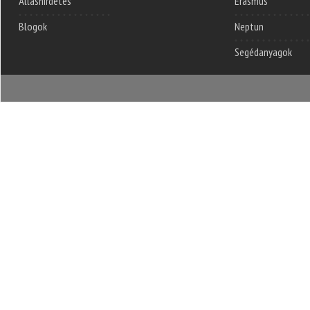
Álláshirdetés
Erasmus
Blogok
Neptun
Segédanyagok