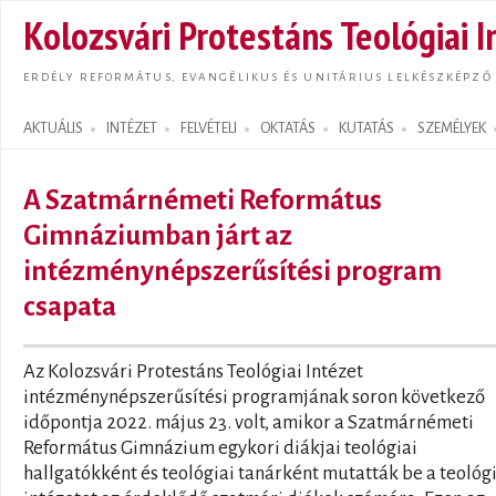
Ugrás
Kolozsvári Protestáns Teológiai I
tarta
ERDÉLY REFORMÁTUS, EVANGÉLIKUS ÉS UNITÁRIUS LELKÉSZKÉPZŐ
AKTUÁLIS
INTÉZET
FELVÉTELI
OKTATÁS
KUTATÁS
SZEMÉLYEK
Search form
A Szatmárnémeti Református
Gimnáziumban járt az
intézménynépszerűsítési program
csapata
Az Kolozsvári Protestáns Teológiai Intézet
intézménynépszerűsítési programjának soron következő
időpontja 2022. május 23. volt, amikor a Szatmárnémeti
Református Gimnázium egykori diákjai teológiai
hallgatókként és teológiai tanárként mutatták be a teológ