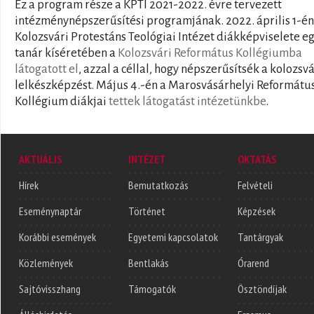
Ez a program része a KPTI 2021-2022. évre tervezett
intézménynépszerűsítési programjának. 2022. április 1-én
Kolozsvári Protestáns Teológiai Intézet diákképviselete e
tanár kíséretében a
Kolozsvári Református Kollégiumba
látogatott el
, azzal a céllal, hogy népszerűsítsék a kolozsvá
lelkészképzést. Május 4.-én a Marosvásárhelyi Reformátu
Kollégium diákjai
tettek látogatást intézetünkbe
.
AKTUÁLIS
INTÉZET
OKTATÁS
Hírek
Bemutatkozás
Felvételi
Eseménynaptár
Történet
Képzések
Korábbi események
Egyetemi kapcsolatok
Tantárgyak
Közlemények
Bentlakás
Órarend
Sajtóvisszhang
Támogatók
Ösztöndíjak