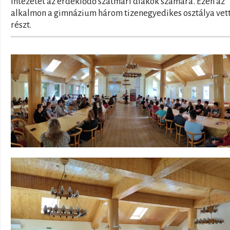
intézetet az érdeklődő szatmári diákok számára. Ezen az
alkalmon a gimnázium három tizenegyedikes osztálya vet
részt.