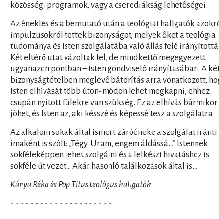
közösségi programok, vagy a cserediákság lehetőségei.
Az éneklés és a bemutató után a teológiai hallgatók azokró
impulzusokról tettek bizonyságot, melyek őket a teológia
tudománya és Isten szolgálatába való állás felé irányítottá
Két eltérő utat vázoltak fel, de mindkettő megegyezett
ugyanazon pontban – Isten gondviselő irányításában. A ké
bizonyságtételben meglevő bátorítás arra vonatkozott, ho
Isten elhívását több úton-módon lehet megkapni, ehhez
csupán nyitott fülekre van szükség. Ez az elhívás bármikor
jöhet, és Isten az, aki késszé és képessé tesz a szolgálatra.
Az alkalom sokak által ismert záróéneke a szolgálat iránti
imaként is szólt: „Tégy, Uram, engem áldássá…” Istennek
sokféleképpen lehet szolgálni és a lelkészi hivatáshoz is
sokféle út vezet… Akár hasonló találkozások által is…
Kánya Réka és Pop Titus teológus hallgatók
- - - - - - - - - - - - - - - - - - - - -