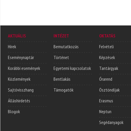
AKTUÁLIS
INTÉZET
OKTATÁS
Hírek
Bemutatkozás
Felvételi
Eseménynaptár
Történet
Képzések
Korábbi események
Egyetemi kapcsolatok
Tantárgyak
Közlemények
Bentlakás
Órarend
Sajtóvisszhang
Támogatók
Ösztöndíjak
Álláshirdetés
Erasmus
Blogok
Neptun
Segédanyagok