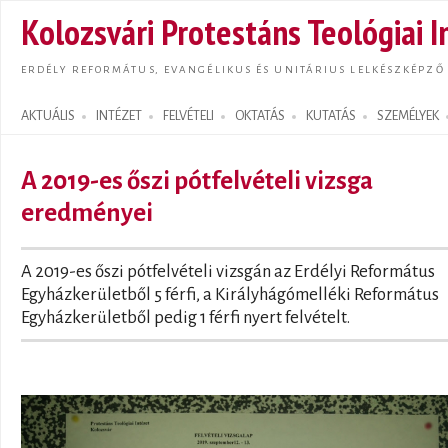
Ugrás
Kolozsvári Protestáns Teológiai I
tarta
ERDÉLY REFORMÁTUS, EVANGÉLIKUS ÉS UNITÁRIUS LELKÉSZKÉPZŐ
AKTUÁLIS
INTÉZET
FELVÉTELI
OKTATÁS
KUTATÁS
SZEMÉLYEK
Search form
A 2019-es őszi pótfelvételi vizsga
eredményei
A 2019-es őszi pótfelvételi vizsgán az Erdélyi Református
Egyházkerületből 5 férfi, a Királyhágómelléki Református
Egyházkerületből pedig 1 férfi nyert felvételt.