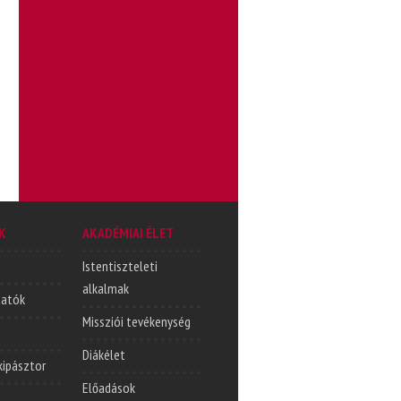
K
AKADÉMIAI ÉLET
Istentiszteleti
alkalmak
tatók
Missziói tevékenység
Diákélet
lkipásztor
Előadások