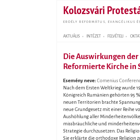
Kolozsvári Protestá
ERDÉLY REFORMÁTUS, EVANGÉLIKUS É
AKTUÁLIS
INTÉZET
FELVÉTELI
OKTA
Search form
Die Auswirkungen der
Reformierte Kirche in
Esemény neve:
Comenius Conference 
Nach dem Ersten Weltkrieg wurde 19
Königreich Rumänien gehörten 95 %
neuen Territorien brachte Spannung
neue Grundgesetz mit einer Reihe v
Aushöhlung aller Minderheitenvölke
missbräuchliche und minderheitenv
Strategie durchzusetzen. Das Religi
Sie erklärte die orthodoxe Religion 