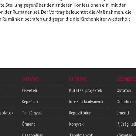
erte Stellung gegenüber den anderen Konfessionen ein, mit der
ion der Rumänen sei. Der Vortrag beleuchtet die Maßnahmen, die
in Rumänien betrafen und gegen die die Kirchenleiter wiederholt
OKTATÁS
KUTATÁS
SZEMÉLYE
s
Felvételi
Kutatási projektek
Oktatók
Képzések
Intézeti kiadványok
Óraadó ok
solatok
Tantárgyak
Repozitórium
Emeriti
Órarend
Könyvek
Ifjúsági le
Ösztöndíjak
Tanulmányok
Könyvtár