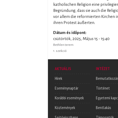
katholischen Religion eine privilegi
Begründung, dass sie auch die Relig
vor allem die reformierten Kirchen 
ihren Protest äußerten.
Dátum és időpont:
csütörtök, 2025, Május 15 - 15:40
Bethlen terem
1. szekció
AKTUÁLIS
INTÉZET
Hírek
Bemutatkozá
Eseménynaptár
Történet
Korábbi események
Egyetemi kapc
Közlemények
Bentlakás
Sajtóvisszhang
Támogatók