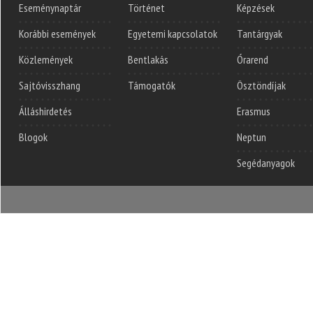
Eseménynaptár
Történet
Képzések
Korábbi események
Egyetemi kapcsolatok
Tantárgyak
Közlemények
Bentlakás
Órarend
Sajtóvisszhang
Támogatók
Ösztöndíjak
Álláshirdetés
Erasmus
Blogok
Neptun
Segédanyagok