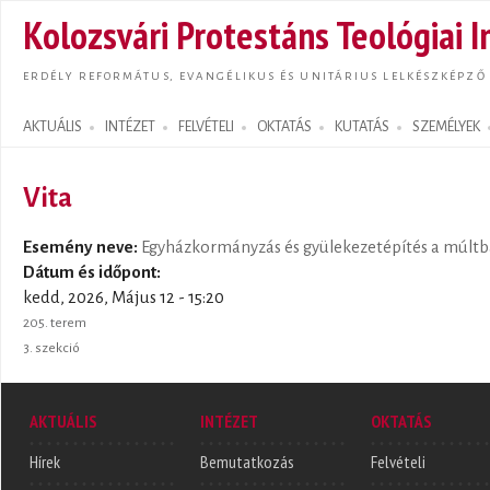
Ugrás
Kolozsvári Protestáns Teológiai I
tarta
ERDÉLY REFORMÁTUS, EVANGÉLIKUS ÉS UNITÁRIUS LELKÉSZKÉPZŐ
AKTUÁLIS
INTÉZET
FELVÉTELI
OKTATÁS
KUTATÁS
SZEMÉLYEK
Search form
Vita
Esemény neve:
Egyházkormányzás és gyülekezetépítés a múltba
Dátum és időpont:
kedd, 2026, Május 12 - 15:20
205. terem
3. szekció
AKTUÁLIS
INTÉZET
OKTATÁS
Hírek
Bemutatkozás
Felvételi