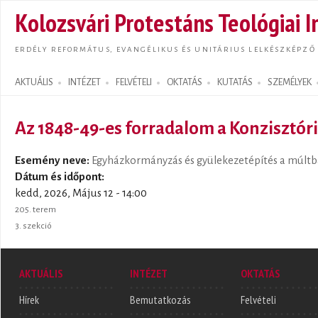
Ugrás
Kolozsvári Protestáns Teológiai I
tarta
ERDÉLY REFORMÁTUS, EVANGÉLIKUS ÉS UNITÁRIUS LELKÉSZKÉPZŐ
AKTUÁLIS
INTÉZET
FELVÉTELI
OKTATÁS
KUTATÁS
SZEMÉLYEK
Search form
Az 1848-49-es forradalom a Konzisztór
Esemény neve:
Egyházkormányzás és gyülekezetépítés a múltba
Dátum és időpont:
kedd, 2026, Május 12 - 14:00
205. terem
3. szekció
AKTUÁLIS
INTÉZET
OKTATÁS
Hírek
Bemutatkozás
Felvételi