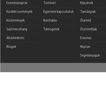
Eseménynaptár
Történet
Képzések
Korábbi események
Egyetemi kapcsolatok
Tantárgyak
Közlemények
Bentlakás
Órarend
Sajtóvisszhang
Támogatók
Ösztöndíjak
Álláshirdetés
Erasmus
Blogok
Neptun
Segédanyagok