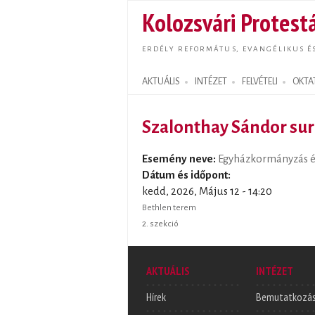
Kolozsvári Protestá
ERDÉLY REFORMÁTUS, EVANGÉLIKUS É
AKTUÁLIS
INTÉZET
FELVÉTELI
OKTA
Search form
Szalonthay Sándor sur
Esemény neve:
Egyházkormányzás és
Dátum és időpont:
kedd, 2026, Május 12 - 14:20
Bethlen terem
2. szekció
AKTUÁLIS
INTÉZET
Hírek
Bemutatkozá