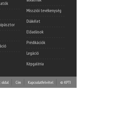
tatók
Missziói tevékenység
Diákélet
lkipásztor
Előadások
Prédikációk
áció
Legáció
Képgaléria
t oldal
Cím
Kapcsolatfelvétel
© KPTI