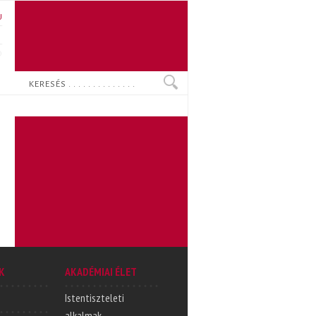
U
N
O
Keresés
K
AKADÉMIAI ÉLET
Istentiszteleti
alkalmak