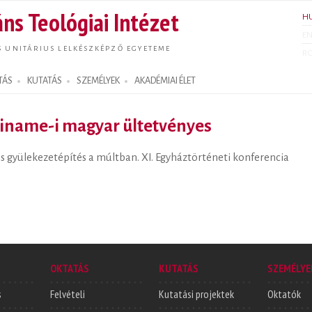
Ugrás a
ns Teológiai Intézet
H
tartalomra
E
S UNITÁRIUS LELKÉSZKÉPZŐ EGYETEME
R
TÁS
KUTATÁS
SZEMÉLYEK
AKADÉMIAI ÉLET
iname-i magyar ültetvényes
 gyülekezetépítés a múltban. XI. Egyháztörténeti konferencia
OKTATÁS
KUTATÁS
SZEMÉLYE
s
Felvételi
Kutatási projektek
Oktatók