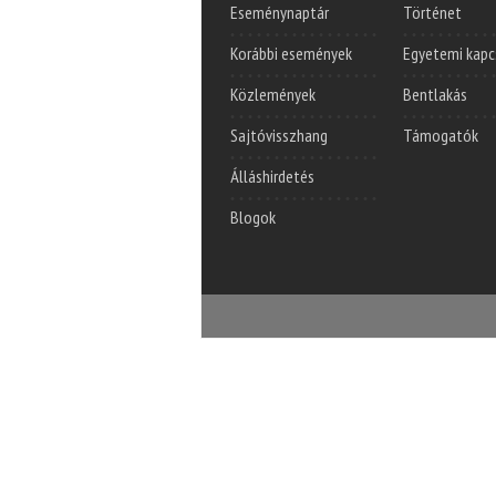
Eseménynaptár
Történet
Korábbi események
Egyetemi kapc
Közlemények
Bentlakás
Sajtóvisszhang
Támogatók
Álláshirdetés
Blogok