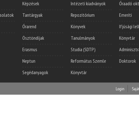
Képzések
Intézeti kiadványok
Óraadó ok
solatok
Tantárgyak
Repozitórium
Emeriti
Órarend
Könyvek
Ifjúsági le
Ösztöndíjak
Tanulmányok
Könyvtár
Erasmus
Studia (SDTP)
Adminisztr
Neptun
Református Szemle
Doktorok
Segédanyagok
Könyvtár
Login
Sajá