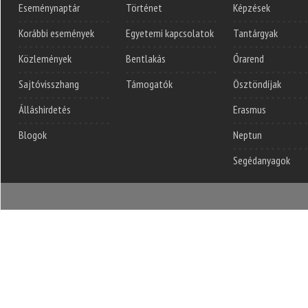
Eseménynaptár
Történet
Képzések
Korábbi események
Egyetemi kapcsolatok
Tantárgyak
Közlemények
Bentlakás
Órarend
Sajtóvisszhang
Támogatók
Ösztöndíjak
Álláshirdetés
Erasmus
Blogok
Neptun
Segédanyagok