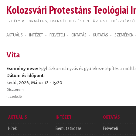
Ugrás
Kolozsvári Protestáns Teológiai I
tarta
ERDÉLY REFORMÁTUS, EVANGÉLIKUS ÉS UNITÁRIUS LELKÉSZKÉPZŐ
AKTUÁLIS
INTÉZET
FELVÉTELI
OKTATÁS
KUTATÁS
SZEMÉLYEK
Search form
Vita
Esemény neve:
Egyházkormányzás és gyülekezetépítés a múltba
Dátum és időpont:
kedd, 2026, Május 12 - 15:20
Díszterem
1. szekció
AKTUÁLIS
INTÉZET
OKTATÁS
Hírek
Bemutatkozás
Felvételi