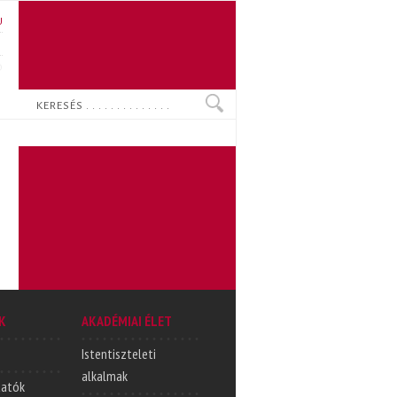
U
N
O
Keresés
K
AKADÉMIAI ÉLET
Istentiszteleti
alkalmak
tatók