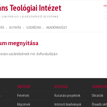
Ugrás a
ns Teológiai Intézet
H
tartalomra
E
S UNITÁRIUS LELKÉSZKÉPZŐ EGYETEME
R
TÁS
KUTATÁS
SZEMÉLYEK
AKADÉMIAI ÉLET
ium megnyitása
tván születésének 110. évfordulóján
OKTATÁS
KUTATÁS
SZEMÉLYE
s
Felvételi
Kutatási projektek
Oktatók
Képzések
Intézeti kiadványok
Óraadó ok