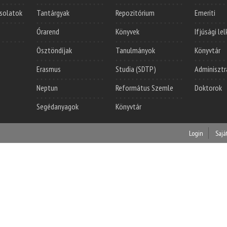
solatok
Tantárgyak
Repozitórium
Emeriti
Órarend
Könyvek
Ifjúsági le
Ösztöndíjak
Tanulmányok
Könyvtár
Erasmus
Studia (SDTP)
Adminisztr
Neptun
Református Szemle
Doktorok
Segédanyagok
Könyvtár
Login
Sajá