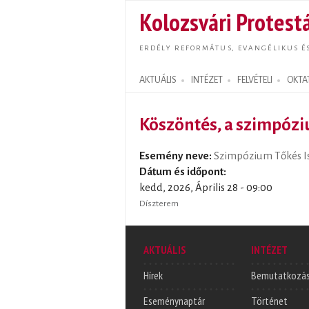
Kolozsvári Protestá
ERDÉLY REFORMÁTUS, EVANGÉLIKUS É
AKTUÁLIS
INTÉZET
FELVÉTELI
OKTA
Search form
Köszöntés, a szimpóz
Esemény neve:
Szimpózium Tőkés Is
Dátum és időpont:
kedd, 2026, Április 28 - 09:00
Díszterem
AKTUÁLIS
INTÉZET
Hírek
Bemutatkozá
Eseménynaptár
Történet