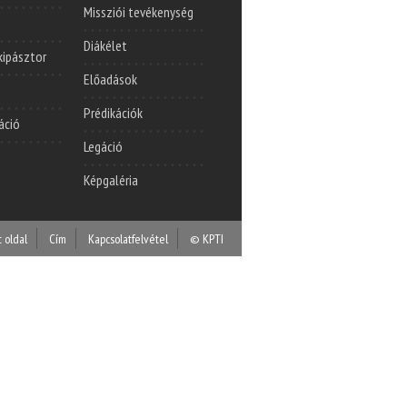
Missziói tevékenység
Diákélet
lkipásztor
Előadások
Prédikációk
áció
Legáció
Képgaléria
t oldal
Cím
Kapcsolatfelvétel
© KPTI