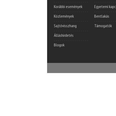
Korábbi események
Egyetemi kapc
Közlemények
Bentlakás
Sajtóvisszhang
Támogatók
Álláshirdetés
Blogok