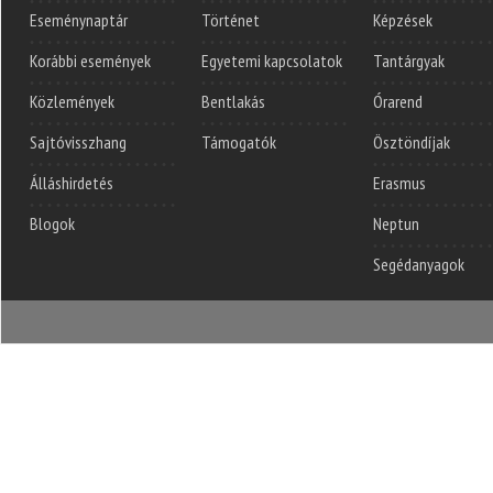
Eseménynaptár
Történet
Képzések
Korábbi események
Egyetemi kapcsolatok
Tantárgyak
Közlemények
Bentlakás
Órarend
Sajtóvisszhang
Támogatók
Ösztöndíjak
Álláshirdetés
Erasmus
Blogok
Neptun
Segédanyagok