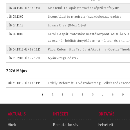
JÚN 08 . 13:00
-
JÚN 12 . 14:00
Kiss Jenő · Lelkipásztortovábbképző tanfolyam
JÚN 08 . 12:00
Licencitáusi és magiszteri szakdolgozat leadása
JÚN 07 . 11:15
Lukács Olga · 5Móz 6,4–9
JÚN 06 . 10:00
Károli Gáspár Protestáns Kutatóközpont · MOHÁCS 
az oszmán hódítás árnyékában – a múltban és a kultu
JÚN 04 . 18:15
-
JÚN 06 . 10:15
Pápai Református Teológiai Akadémia · Coetus Theo
JÚN 01 . 09:00
-
JÚN 25 . 15:00
Nyári vizsgaidőszak
2026 Május
MÁJ 31 . 18:15
-
JÚN 02 . 14:15
Erdélyi Református Nőszöbvetség · Lelkésznők csen
Oldalak
1
2
3
4
5
6
7
8
9
AKTUÁLIS
INTÉZET
OKTATÁS
Hírek
Bemutatkozás
Felvételi