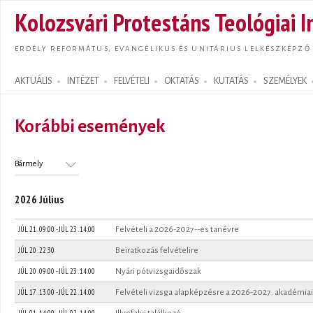
Ugrás
Kolozsvári Protestáns Teológiai I
tarta
ERDÉLY REFORMÁTUS, EVANGÉLIKUS ÉS UNITÁRIUS LELKÉSZKÉPZŐ
AKTUÁLIS
INTÉZET
FELVÉTELI
OKTATÁS
KUTATÁS
SZEMÉLYEK
Search form
Korábbi események
2026 Július
JÚL 21 . 09:00
-
JÚL 23 . 14:00
Felvételi a 2026-2027--es tanévre
JÚL 20 . 22:30
Beiratkozás felvételire
JÚL 20 . 09:00
-
JÚL 23 . 14:00
Nyári pótvizsgaidőszak
JÚL 17 . 13:00
-
JÚL 22 . 14:00
Felvételi vizsga alapképzésre a 2026-2027. akadémiai
JÚL 01 . 14:00
-
JÚL 02 . 14:00
Illyefalvi találkozó