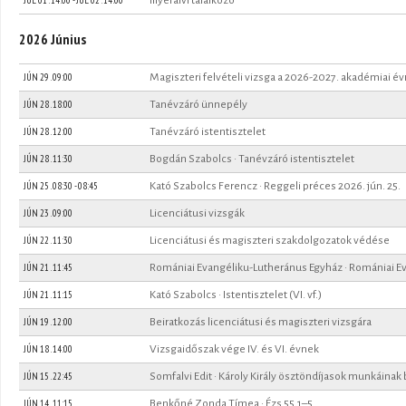
2026 Június
JÚN 29 . 09:00
Magiszteri felvételi vizsga a 2026-2027. akadémiai év
JÚN 28 . 18:00
Tanévzáró ünnepély
JÚN 28 . 12:00
Tanévzáró istentisztelet
JÚN 28 . 11:30
Bogdán Szabolcs · Tanévzáró istentisztelet
JÚN 25 .
08:30
-
08:45
Kató Szabolcs Ferencz · Reggeli préces 2026. jún. 25.
JÚN 23 . 09:00
Licenciátusi vizsgák
JÚN 22 . 11:30
Licenciátusi és magiszteri szakdolgozatok védése
JÚN 21 . 11:45
Romániai Evangéliku-Lutheránus Egyház · Romániai Ev
JÚN 21 . 11:15
Kató Szabolcs · Istentisztelet (VI. vf.)
JÚN 19 . 12:00
Beiratkozás licenciátusi és magiszteri vizsgára
JÚN 18 . 14:00
Vizsgaidőszak vége IV. és VI. évnek
JÚN 15 . 22:45
Somfalvi Edit · Károly Király ösztöndíjasok munkáina
JÚN 14 . 11:15
Benkőné Zonda Tímea · Ézs 55,1–5