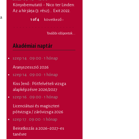
Könyvbemutató - Nico ter Linden:
Az a hír járja (3. rész)... Exit 2022.
ta
1 of 4
következő ›
További időpontok...
Akadémiai naptár
szep 14 . 09:00
·
1 hónap
Aranyszesszió 2026
szep 14 . 09:00
·
1 hónap
Kiss Jenő
:
Pótfelvételi vizsga
alapképzésre 2026/2027
szep 16 . 09:00
·
1 hónap
Licenciátusi és magiszteri
pótvizsga / záróvizsga 2026
szep 17 . 09:00
·
1 hónap
Beiratkozás a 2026–2027-es
tanévre