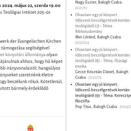
Nagy Eszter, Balogh Csaba ·
a
2024. május 22, szerda 19.00
2021/12
ns Teológiai Intézet 205-ös
Olvastam egy jó könyvet...
Időszerű beszélgetések kortárs
teológiáról (7) - Téma:
Bibliatudomány
Ilkei Lóránd, Balogh Csaba ·
swerk der Evangelischen Kirchen
2022/04
k támogatása segítségével
Olvastam egy jó könyvet...
zet könyvtári állománya
olyan
Időszerű beszélgetések kortárs
teológiáról (8) - Téma: Ifjúsági
zájárulnak ahhoz, hogy hű képet
munka
őbb irányvonalairól, hangsúlyos
Gecse Krisztián Dániel, Balogh
könyveket szeretnénk életre
Csaba ·
2022/05
ogy beszélünk róluk. Kötetlenül,
Olvastam egy jó könyvet...
nyitott bármely érdeklődő
Időszerű beszélgetések kortárs
teológiáról (9) - Téma: Kereszty
filozófia
Pop Titus, Balogh Csaba ·
2024/