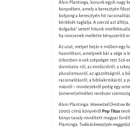
Alvin Plantinga, korunk egyik nagy k
könyvében, amely a keresztyén filozó
bolyong a keresztyén hit racionalit
kérdését taglalja. A szerző azt állítj
dolgaiba” vetett hitünk intellektuáli
ha nincsenek mellette kényszerítő er
Az utat, melyet bejár e műben egy 
hasonlítani, amelynek bár a vége is k
útközben is sok szépséget rejt. Szó e
divinitatis-ról, az evolúcióról, a szke
pluralizmusról, az igazoltságról, a b
racionalitásról, a bibliakritikáról, 
másról – mindezekről pedig egy isme
(ismeret)elméleti rendszer szemszög
Alvin Plantinga:
Warranted Christian Be
2000) című könyvéről
Pop Titus
teoló
könyv tavaly rövidített magyar fordí
Plantinga:
Tudás és keresztyén meggyőző