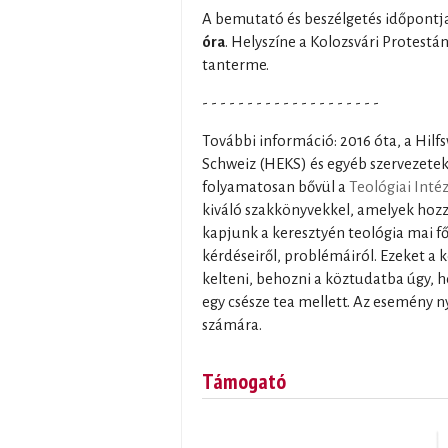
A bemutató és beszélgetés időpontj
óra
. Helyszíne a Kolozsvári Protestá
tanterme.
- - - - - - - - - - - - - - - - - - - -
További információ: 2016 óta, a Hilf
Schweiz (HEKS) és egyéb szervezete
folyamatosan bővül a
Teológiai Inté
kiváló szakkönyvekkel, amelyek hoz
kapjunk a keresztyén teológia mai f
kérdéseiről, problémáiról. Ezeket a 
kelteni, behozni a köztudatba úgy, h
egy csésze tea mellett. Az esemény 
számára.
Támogató