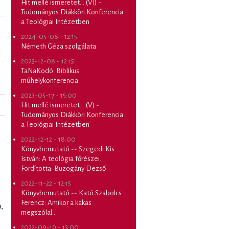
Hit mellé ismeretet... (VI) -
Tudományos Diákköri Konferencia
a Teológiai Intézetben
2024-05-06 - 12:15
Németh Géza szolgálata
2023-12-08 - 12:15
TaNaKodó: Biblikus
műhelykonferencia
2023-05-17 - 15:00
Hit mellé ismeretet... (V) -
Tudományos Diákköri Konferencia
a Teológiai Intézetben
2022-12-12 - 18:00
Könyvbemutató -- Szegedi Kis
István: A teológia főrészei.
Fordította: Buzogány Dezső
2022-11-22 - 12:15
Könyvbemutató -- Kató Szabolcs
Ferencz: Amikor a kakas
a,
megszólal...
2022-09-19 - 13:00