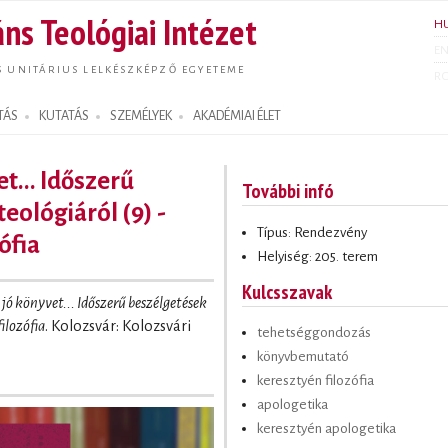
Ugrás a
ns Teológiai Intézet
H
tartalomra
E
S UNITÁRIUS LELKÉSZKÉPZŐ EGYETEME
R
TÁS
KUTATÁS
SZEMÉLYEK
AKADÉMIAI ÉLET
t... Időszerű
További infó
eológiáról (9) -
Típus: Rendezvény
ófia
Helyiség: 205. terem
Kulcsszavak
jó könyvet... Időszerű beszélgetések
filozófia
. Kolozsvár: Kolozsvári
tehetséggondozás
könyvbemutató
keresztyén filozófia
apologetika
keresztyén apologetika