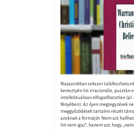
Napjainkban sokszor találkozhatunk 
keresztyén hit irracionális, pusztán 
intellektuálisan elfogadhatatlan (pl
fényében). Az ilyen megjegyzések ne
meggyőződések tartalmi részét tá
azoknak a formáját. Nem azt hallhatj
hit nem igaz”, hanem azt, hogy „nem 