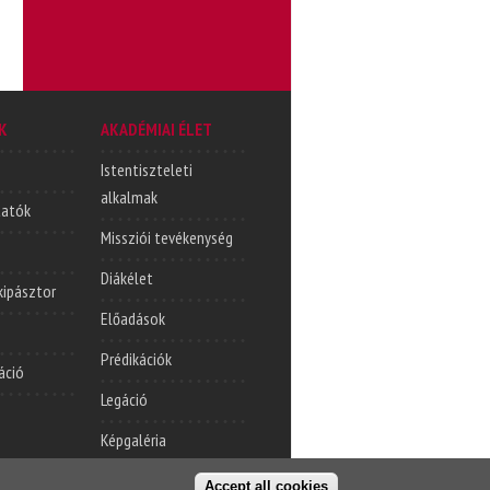
K
AKADÉMIAI ÉLET
Istentiszteleti
alkalmak
tatók
Missziói tevékenység
Diákélet
lkipásztor
Előadások
Prédikációk
áció
Legáció
Képgaléria
Accept all cookies