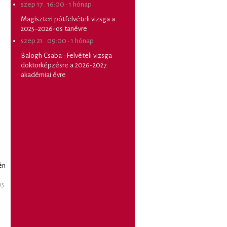
szep 17 . 16:00
·
1 hónap
Magiszteri pótfelvételi vizsga a
2025–2026-os tanévre
szep 21 . 09:00
·
1 hónap
Balogh Csaba
:
Felvételi vizsga
doktorképzésre a 2026-2027.
akadémiai évre
én
05