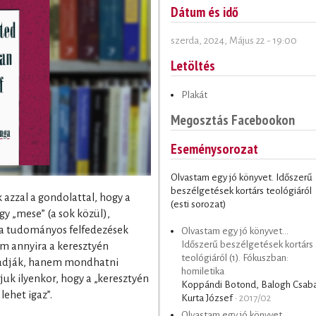
Dátum és idő
szerda, 2024, Május 22 - 19:00
Letöltés
Plakát
Megosztás Facebookon
Eseménysorozat
Olvastam egy jó könyvet. Időszerű
beszélgetések kortárs teológiáról
azzal a gondolattal, hogy a
(esti sorozat)
egy „mese” (a sok közül),
. a tudományos felfedezések
Olvastam egy jó könyvet...
Időszerű beszélgetések kortárs
m annyira a keresztyén
teológiáról (1). Fókuszban:
madják, hanem mondhatni
homiletika
uk ilyenkor, hogy a „keresztyén
Koppándi Botond, Balogh Csab
lehet igaz”.
Kurta József ·
2017/02
Olvastam egy jó könyvet...