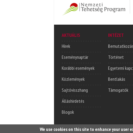
AKTUÁLIS
INTÉZET
Hírek
Bemutatkozá
Eseménynaptár
Történet
Korábbi események
Egyetemi kapc
Közlemények
Bentlakás
Sajtóvisszhang
Támogatók
Álláshirdetés
Blogok
We use cookies on this site to enhance your user 