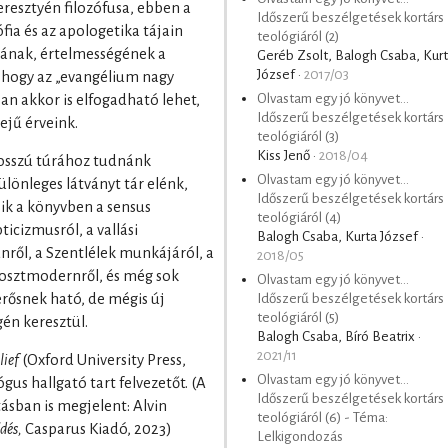
eresztyén filozófusa, ebben a
Időszerű beszélgetések kortárs
fia és az apologetika tájain
teológiáról (2)
ásának, értelmességének a
Geréb Zsolt, Balogh Csaba, Kur
József ·
2017/03
a, hogy az „evangélium nagy
Olvastam egy jó könyvet...
san akkor is elfogadható lehet,
Időszerű beszélgetések kortárs
ejű érveink.
teológiáról (3)
Kiss Jenő ·
2018/04
hosszú túrához tudnánk
Olvastam egy jó könyvet...
ülönleges látványt tár elénk,
Időszerű beszélgetések kortárs
sik a könyvben a sensus
teológiáról (4)
pticizmusról, a vallási
Balogh Csaba, Kurta József ·
űnről, a Szentlélek munkájáról, a
2018/05
a posztmodernről, és még sok
Olvastam egy jó könyvet...
rősnek ható, de mégis új
Időszerű beszélgetések kortárs
teológiáról (5)
én keresztül.
Balogh Csaba, Bíró Beatrix ·
2021/11
lief
(Oxford University Press,
Olvastam egy jó könyvet...
gus hallgató tart felvezetőt. (A
Időszerű beszélgetések kortárs
tásban is megjelent: Alvin
teológiáról (6) - Téma:
dés,
Casparus Kiadó, 2023)
Lelkigondozás