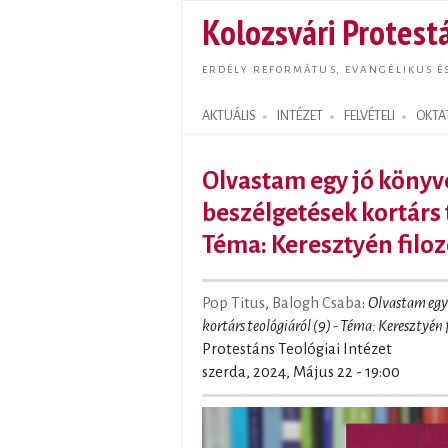
Kolozsvári Protestá
ERDÉLY REFORMÁTUS, EVANGÉLIKUS É
AKTUÁLIS
INTÉZET
FELVÉTELI
OKTA
Search form
Olvastam egy jó könyve
beszélgetések kortárs t
Téma: Keresztyén filoz
Pop Titus
,
Balogh Csaba
:
Olvastam egy 
kortárs teológiáról (9) - Téma: Keresztyén 
Protestáns Teológiai Intézet
szerda, 2024, Május 22 - 19:00