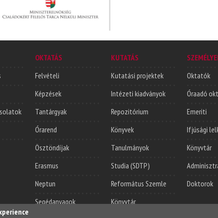
OKTATÁS
KUTATÁS
SZEMÉLYE
s
Felvételi
Kutatási projektek
Oktatók
Képzések
Intézeti kiadványok
Óraadó ok
solatok
Tantárgyak
Repozitórium
Emeriti
Órarend
Könyvek
Ifjúsági le
Ösztöndíjak
Tanulmányok
Könyvtár
Erasmus
Studia (SDTP)
Adminisztr
Neptun
Református Szemle
Doktorok
Segédanyagok
Könyvtár
experience