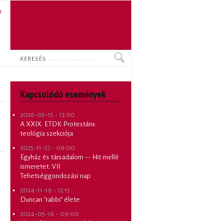
U
N
O
Keresés
Kapcsolódó események
2026-05-15 - 13:00
A XXIX. ETDK Protestáns
teológia szekciója
2025-11-27 - 09:00
Egyház és társadalom -- Hit mellé
ismeretet: VII.
Tehetséggondozási nap
2024-11-19 - 12:15
Duncan "rabbi" élete
2024-05-16 - 09:00