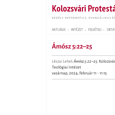
Kolozsvári Protestá
ERDÉLY REFORMÁTUS, EVANGÉLIKUS É
AKTUÁLIS
INTÉZET
FELVÉTELI
OKTA
Search form
Ámósz 5:22–25
Lészai Lehel
:
Ámósz 5:22–25
. Kolozsvá
Teológiai Intézet
vasárnap, 2024, Február 11 - 11:15