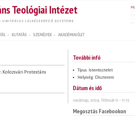
Ugrás a
ns Teológiai Intézet
H
tartalomra
E
S UNITÁRIUS LELKÉSZKÉPZŐ EGYETEME
R
TÁS
KUTATÁS
SZEMÉLYEK
AKADÉMIAI ÉLET
További infó
Típus: Istentisztelet
r: Kolozsvári Protestáns
Helyiség: Díszterem
Dátum és idő
vasárnap, 2024, Február 11 - 11:15
Megosztás Facebookon