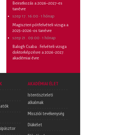
Beiratkozás a 2026–2027-es
tanévre
szep 17 . 16:00
·
1 hónap
Magiszteri pótfelvételi vizsga a
2025–2026-os tanévre
szep 21 . 09:00
·
1 hónap
Balogh Csaba
:
Felvételi vizsga
doktorképzésre a 2026-2027.
akadémiai évre
K
AKADÉMIAI ÉLET
Istentiszteleti
alkalmak
tatók
Missziói tevékenység
Diákélet
lkipásztor