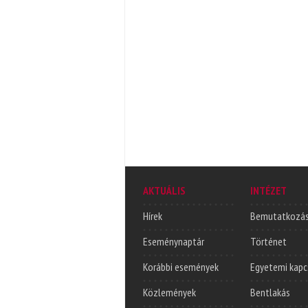
AKTUÁLIS
INTÉZET
Hírek
Bemutatkozá
Eseménynaptár
Történet
Korábbi események
Egyetemi kapc
Közlemények
Bentlakás