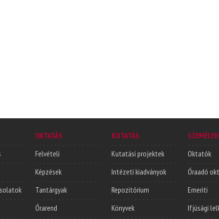
OKTATÁS
KUTATÁS
SZEMÉLYE
s
Felvételi
Kutatási projektek
Oktatók
Képzések
Intézeti kiadványok
Óraadó ok
solatok
Tantárgyak
Repozitórium
Emeriti
Órarend
Könyvek
Ifjúsági le