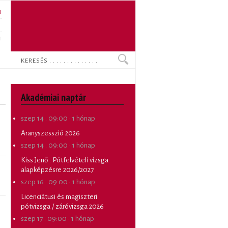
U
N
O
Keresés
Akadémiai naptár
szep 14 . 09:00
·
1 hónap
Aranyszesszió 2026
szep 14 . 09:00
·
1 hónap
Kiss Jenő
:
Pótfelvételi vizsga
alapképzésre 2026/2027
szep 16 . 09:00
·
1 hónap
Licenciátusi és magiszteri
pótvizsga / záróvizsga 2026
szep 17 . 09:00
·
1 hónap