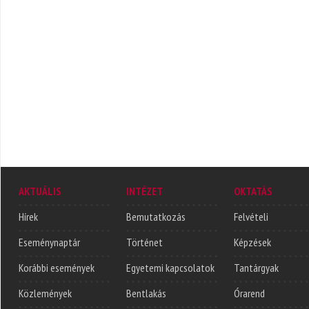
AKTUÁLIS
INTÉZET
OKTATÁS
Hírek
Bemutatkozás
Felvételi
Eseménynaptár
Történet
Képzések
Korábbi események
Egyetemi kapcsolatok
Tantárgyak
Közlemények
Bentlakás
Órarend