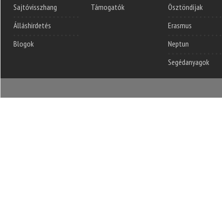
Sajtóvisszhang
Támogatók
Ösztöndíjak
Álláshirdetés
Erasmus
Blogok
Neptun
Segédanyagok