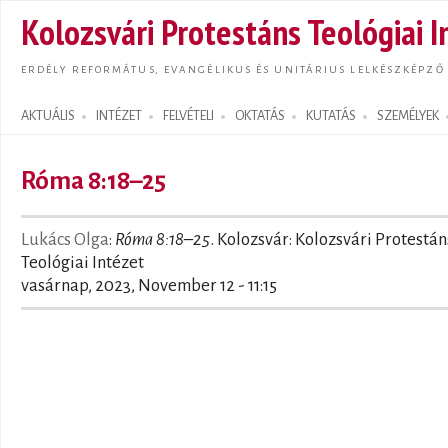
Ugrás
Kolozsvári Protestáns Teológiai I
tarta
ERDÉLY REFORMÁTUS, EVANGÉLIKUS ÉS UNITÁRIUS LELKÉSZKÉPZŐ
AKTUÁLIS
INTÉZET
FELVÉTELI
OKTATÁS
KUTATÁS
SZEMÉLYEK
Search form
Róma 8:18–25
Lukács Olga
:
Róma 8:18–25
. Kolozsvár: Kolozsvári Protestán
Teológiai Intézet
vasárnap, 2023, November 12 - 11:15