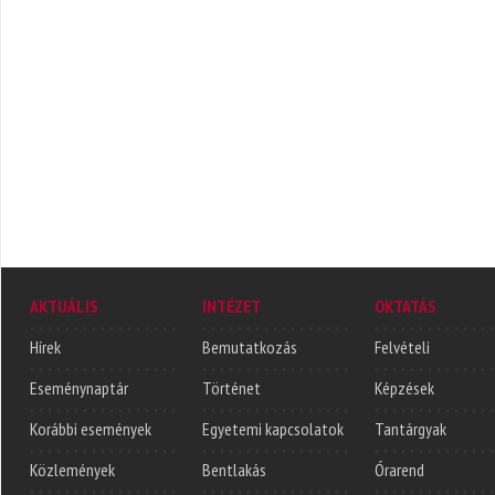
AKTUÁLIS
INTÉZET
OKTATÁS
Hírek
Bemutatkozás
Felvételi
Eseménynaptár
Történet
Képzések
Korábbi események
Egyetemi kapcsolatok
Tantárgyak
Közlemények
Bentlakás
Órarend