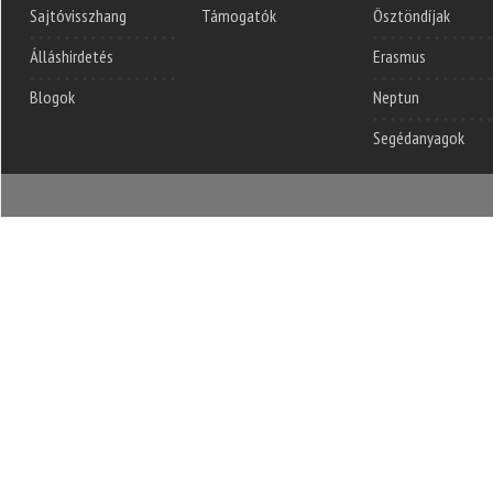
Sajtóvisszhang
Támogatók
Ösztöndíjak
Álláshirdetés
Erasmus
Blogok
Neptun
Segédanyagok