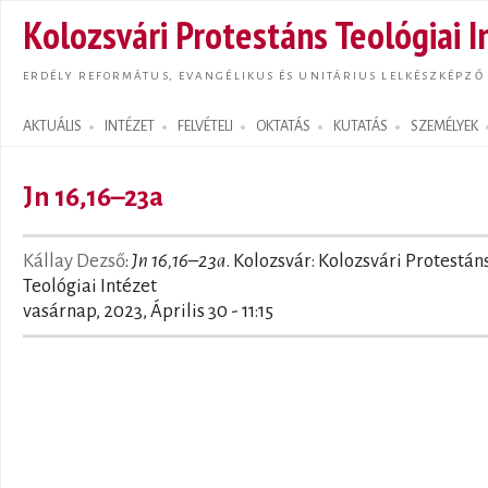
Ugrás
Kolozsvári Protestáns Teológiai I
tarta
ERDÉLY REFORMÁTUS, EVANGÉLIKUS ÉS UNITÁRIUS LELKÉSZKÉPZŐ
AKTUÁLIS
INTÉZET
FELVÉTELI
OKTATÁS
KUTATÁS
SZEMÉLYEK
Search form
Jn 16,16–23a
Kállay Dezső
:
Jn 16,16–23a
. Kolozsvár: Kolozsvári Protestán
Teológiai Intézet
vasárnap, 2023, Április 30 - 11:15