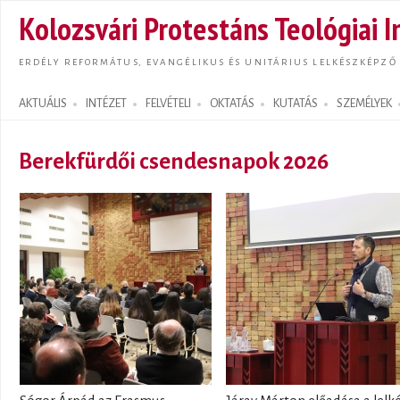
Ugrás
Kolozsvári Protestáns Teológiai I
tarta
ERDÉLY REFORMÁTUS, EVANGÉLIKUS ÉS UNITÁRIUS LELKÉSZKÉPZŐ
AKTUÁLIS
INTÉZET
FELVÉTELI
OKTATÁS
KUTATÁS
SZEMÉLYEK
Search form
Berekfürdői csendesnapok 2026