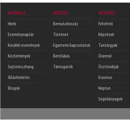
AKTUÁLIS
INTÉZET
OKTATÁS
Hírek
Bemutatkozás
Felvételi
Eseménynaptár
Történet
Képzések
Korábbi események
Egyetemi kapcsolatok
Tantárgyak
Közlemények
Bentlakás
Órarend
Sajtóvisszhang
Támogatók
Ösztöndíjak
Álláshirdetés
Erasmus
Blogok
Neptun
Segédanyagok