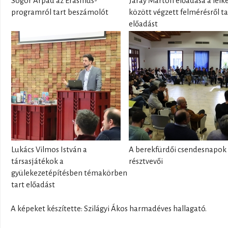
Sógor Árpád az Erasmus-
Járay Márton előadása a lelk
programról tart beszámolót
között végzett felmérésről ta
előadást
Lukács Vilmos István a
A berekfürdői csendesnapok
társasjátékok a
résztvevői
gyülekezetépítésben témakörben
tart előadást
A képeket készítette: Szilágyi Ákos harmadéves hallagató.