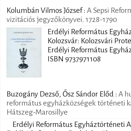
Kolumbán Vilmos József
:
A Sepsi Refo
vizitációs jegyzőkönyvei. 1728-1790
Erdélyi Református Egyház
Kolozsvár: Kolozsvári Prote
Erdélyi Református Egyházk
ISBN 9737971108
Buzogány Dezső, Ősz Sándor Előd
:
A h
református egyházközségek történeti ka
Hátszeg-Marosillye
Erdélyi Református Egyháztörténeti A