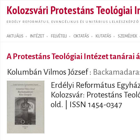
Ugrás
Kolozsvári Protestáns Teológiai I
tarta
ERDÉLY REFORMÁTUS, EVANGÉLIKUS ÉS UNITÁRIUS LELKÉSZKÉPZŐ
AKTUÁLIS
INTÉZET
FELVÉTELI
OKTATÁS
KUTATÁS
SZEMÉLYEK
Search form
A Protestáns Teológiai Intézet tanárai á
Kolumbán Vilmos József
:
Backamadarasi
Erdélyi Református Egyház
Kolozsvár: Protestáns Teoló
old. | ISSN 1454-0347