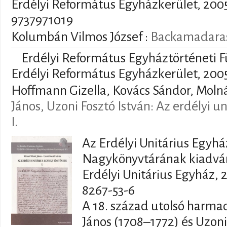
Erdélyi Református Egyházkerület, 2005.
9737971019
Kolumbán Vilmos József
:
Backamadarasi
Erdélyi Református Egyháztörténeti F
Erdélyi Református Egyházkerület, 2005.
Hoffmann Gizella, Kovács Sándor, Molná
János, Uzoni Fosztó István: Az erdélyi u
I.
Az Erdélyi Unitárius Egyhá
Nagykönyvtárának kiadvány
Erdélyi Unitárius Egyház, 2
8267-53-6
A 18. század utolsó harma
János (1708–1772) és Uzoni