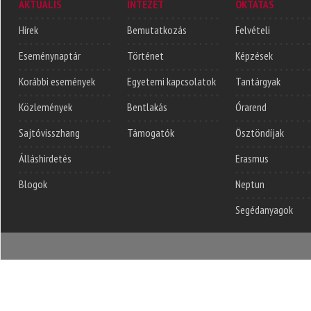
AKTUÁLIS
INTÉZET
OKTATÁS
Hírek
Bemutatkozás
Felvételi
Eseménynaptár
Történet
Képzések
Korábbi események
Egyetemi kapcsolatok
Tantárgyak
Közlemények
Bentlakás
Órarend
Sajtóvisszhang
Támogatók
Ösztöndíjak
Álláshirdetés
Erasmus
Blogok
Neptun
Segédanyagok