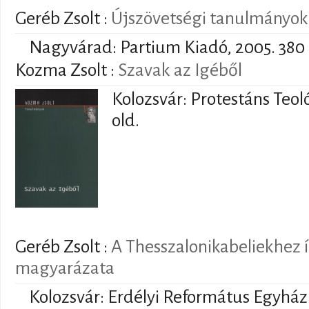
Geréb Zsolt
:
Újszövetségi tanulmányok
Nagyvárad: Partium Kiadó, 2005. 380 
Kozma Zsolt
:
Szavak az Igéből
Kolozsvár: Protestáns Teol
old.
Geréb Zsolt
:
A Thesszalonikabeliekhez í
magyarázata
Kolozsvár: Erdélyi Református Egyházk