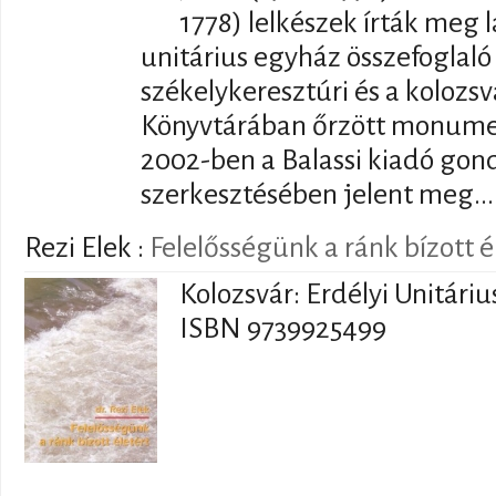
1778) lelkészek írták meg l
unitárius egyház összefoglaló 
székelykeresztúri és a kolozsv
Könyvtárában őrzött monumen
2002-ben a Balassi kiadó gon
szerkesztésében jelent meg...
Rezi Elek
:
Felelősségünk a ránk bízott é
Kolozsvár: Erdélyi Unitáriu
ISBN 9739925499