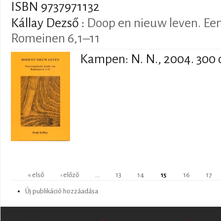
ISBN 9737971132
Kállay Dezső
:
Doop en nieuw leven. Een
Romeinen 6,1–11
Kampen: N. N., 2004. 300 
Oldalak
« első
‹ előző
…
13
14
15
16
17
Új publikáció hozzáadása