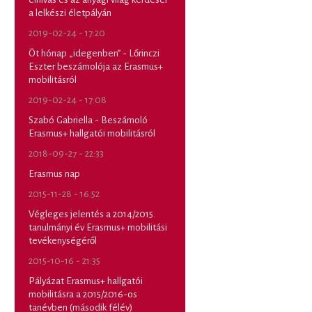
a lelkészi életpályán
2019-02-24 - 17:20
Öt hónap „idegenben” - Lőrinczi
Eszter beszámolója az Erasmus+
mobilitásról
2019-02-24 - 17:08
Szabó Gabriella - Beszámoló
Erasmus+ hallgatói mobilitásról
2018-09-27 - 22:33
Erasmus nap
2015-11-28 - 16:52
Végleges jelentés a 2014/2015.
tanulmányi év Erasmus+ mobilitási
tevékenységéről
2015-10-16 - 21:35
Pályázat Erasmus+ hallgatói
mobilitásra a 2015/2016-os
tanévben (második félév)