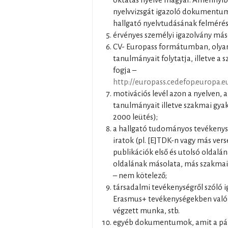
oktatás nyelve magyar. Amennyib
nyelvvizsgát igazoló dokumentum
hallgató nyelvtudásának felméré
érvényes személyi igazolvány más
CV- Europass formátumban, olyan
tanulmányait folytatja, illetve a
fogja –
http://europass.cedefop.europa.
motivációs levél azon a nyelven, 
tanulmányait illetve szakmai gyak
2000 leütés);
a hallgató tudományos tevékenys
iratok (pl. [E]TDK-n vagy más ve
publikációk első és utolsó oldalán
oldalának másolata, más szakmai 
– nem kötelező;
társadalmi tevékenységről szóló i
Erasmus+ tevékenységekben való 
végzett munka, stb.
egyéb dokumentumok, amit a pályá