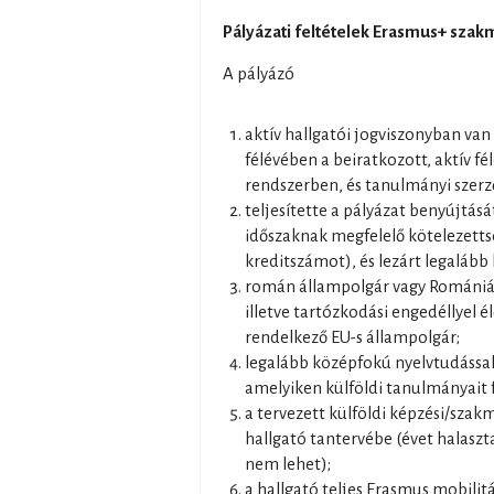
Pályázati feltételek Erasmus+ szak
A pályázó
aktív hallgatói jogviszonyban van 
félévében a beiratkozott, aktív fé
rendszerben, és tanulmányi szerz
teljesítette a pályázat benyújtás
időszaknak megfelelő kötelezettsé
kreditszámot), és lezárt legalább 
román állampolgár vagy Romániáb
illetve tartózkodási engedéllyel 
rendelkező EU-s állampolgár;
legalább középfokú nyelvtudással
amelyiken külföldi tanulmányait f
a tervezett külföldi képzési/szak
hallgató tantervébe (évet halaszt
nem lehet);
a hallgató teljes Erasmus mobilitá