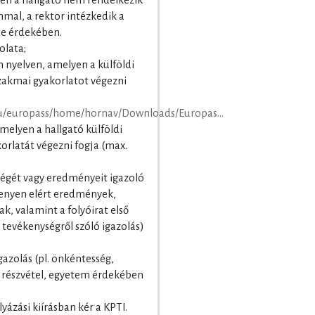
en a hallgató nem rendelkezik
mal, a rektor intézkedik a
se érdekében.
olata;
 nyelven, amelyen a külföldi
 szakmai gyakorlatot végezni
eu/europass/home/hornav/Downloads/Europas...
amelyen a hallgató külföldi
orlatát végezni fogja (max.
égét vagy eredményeit igazoló
rsenyen elért eredmények,
ak, valamint a folyóirat első
tevékenységről szóló igazolás)
gazolás (pl. önkéntesség,
részvétel, egyetem érdekében
zási kiírásban kér a KPTI.