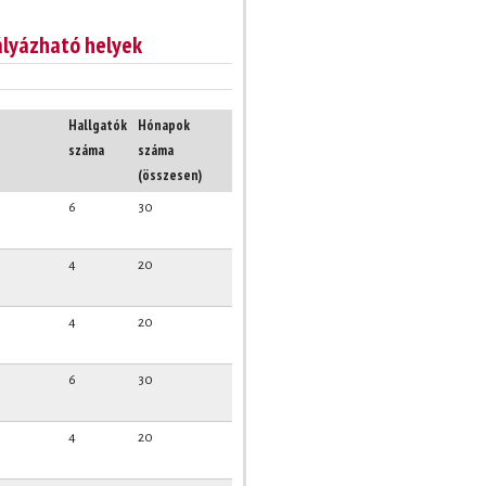
lyázható helyek
Hallgatók
Hónapok
száma
száma
(összesen)
6
30
4
20
4
20
6
30
4
20