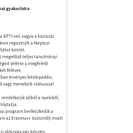
mai gyakorlatra
a KPTI-vel, vagyis a kiutazás
lévre regisztrált a Neptun
ődést kötött.
át megelőző teljes tanulmányi
geit (elérte a megfelelő
két félévet;
an érvényes letelepedési,
élő vagy menekült-státusszal
 rendelkezik abból a nyelvből,
olytatja;
mai program beilleszkedik a
ani az Erasmus+ ösztöndíj miatt
si időszaka egy képzési