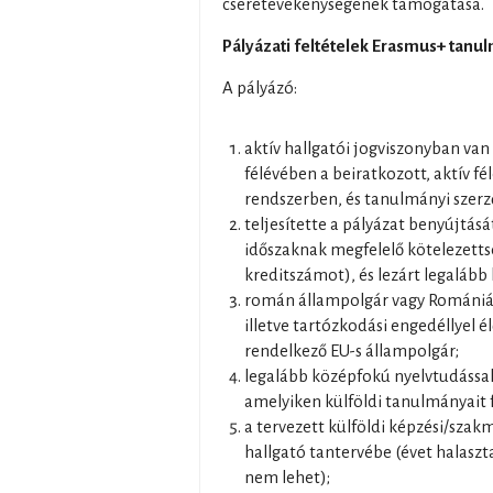
cseretevékenységének támogatása.
Pályázati feltételek Erasmus+ tanul
A pályázó:
aktív hallgatói jogviszonyban van 
félévében a beiratkozott, aktív fé
rendszerben, és tanulmányi szerz
teljesítette a pályázat benyújtás
időszaknak megfelelő kötelezettsé
kreditszámot), és lezárt legalább 
román állampolgár vagy Romániáb
illetve tartózkodási engedéllyel 
rendelkező EU-s állampolgár;
legalább középfokú nyelvtudással
amelyiken külföldi tanulmányait f
a tervezett külföldi képzési/szak
hallgató tantervébe (évet halaszt
nem lehet);