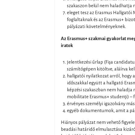
szakaszon belül nem haladhatja 
eleget tesz az Erasmus Hallgatói
foglaltaknak és az Erasmus+ bizo
pályázati követelményeknek.
Az Erasmus+ szakmai gyakorlat me
iratok
jelentkezési űrlap (Fişa candidat
számítógépen kitöltve, aláírva kell
hallgatói nyilatkozat arról, hogy
időszakkal együtt a hallgató Era
képzési szakaszban nem haladja 
mobilitate Erasmus+ studenţi) –
érvényes személyi igazolvány más
egyéb dokumentumok, amit a pályá
Hiányos pályázat nem vehető figyele
beadási határidő elmulasztása kizáró 