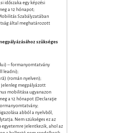
si időszaka egy képzési
meg a 12 hónapot;
 Mobilitás Szabályzatában
ttság által meghatározott
 megpályázásához szükséges
tului) – formanyomtatvány
l leadni);
ară) (román nyelven);
 a jelenleg megpályázott
smus mobilitása ugyanazon
meg a 12 hónapot (Declaraţie
 formanyomtatvány;
gazolása abból a nyelvből,
lytatja. Nem szükséges ez az
n egyetemre jelentkezik, ahol az