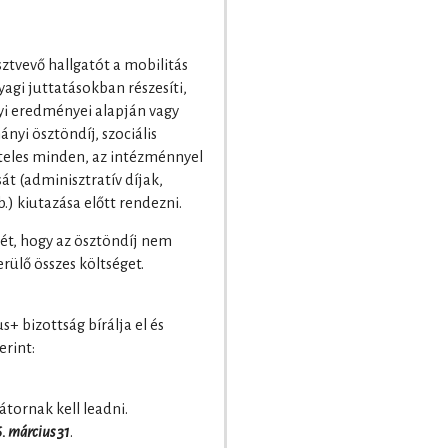
ztvevő hallgatót a mobilitás
agi juttatásokban részesíti,
yi eredményei alapján vagy
nyi ösztöndíj, szociális
teles minden, az intézménnyel
t (adminisztratív díjak,
.) kiutazása előtt rendezni.
mét, hogy az ösztöndíj nem
rülő összes költséget.
+ bizottság bírálja el és
erint:
tornak kell leadni.
. március 31
.