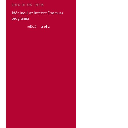
2014-01-06 - 20:15
Idén indul az Intézet Erasmus+
programja
‹ előző
2 of 2