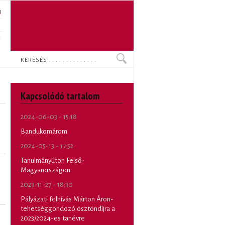
U
N
O
Keresés
Kapcsolódó tartalom
2024-06-03 - 15:18
Bandukomárom
2024-05-13 - 17:52
Tanulmányúton Felső-
Magyarországon
2023-11-27 - 18:30
Pályázati felhívás Márton Áron-
tehetséggondozó ösztöndíjra a
2023/2024-es tanévre