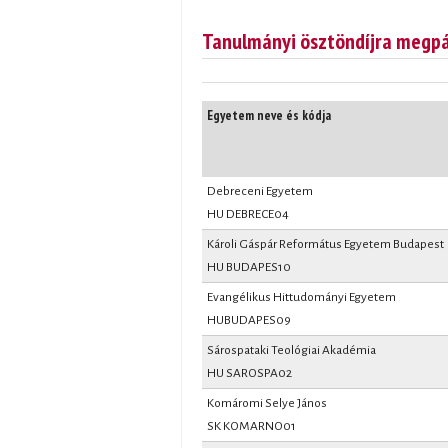
Tanulmányi ösztöndíjra megpá
Egyetem neve és kódja
Debreceni Egyetem
HU DEBRECE04
Károli Gáspár Református Egyetem Budapest
HU BUDAPES10
Evangélikus Hittudományi Egyetem
HUBUDAPES09
Sárospataki Teológiai Akadémia
HU SAROSPA02
Komáromi Selye János
SK KOMARNO01