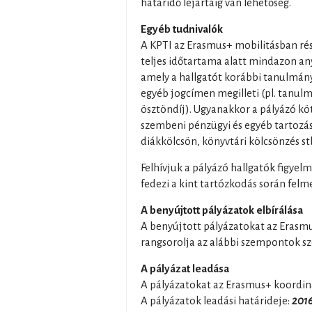
határidő lejártáig van lehetőség.
Egyéb tudnivalók
A KPTI az Erasmus+ mobilitásban rés
teljes időtartama alatt mindazon any
amely a hallgatót korábbi tanulmán
egyéb jogcímen megilleti (pl. tanulmá
ösztöndíj). Ugyanakkor a pályázó kö
szembeni pénzügyi és egyéb tartozásá
diákkölcsön, könyvtári kölcsönzés stb
Felhívjuk a pályázó hallgatók figyel
fedezi a kint tartózkodás során felme
A benyújtott pályázatok elbírálása
A benyújtott pályázatokat az Erasmus
rangsorolja az alábbi szempontok sz
A pályázat leadása
A pályázatokat az Erasmus+ koordiná
A pályázatok leadási határideje:
2016