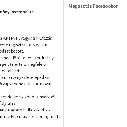
Megosztás Facebookon
mányi ösztöndíjra
a KPTI-vel, vagyis a kiutazás
lévre regisztrált a Neptun
ődést kötött.
át megelőző teljes tanulmányi
geit (elérte a megfelelő
két félévet;
an érvényes letelepedési,
élő vagy menekült-státusszal
 rendelkezik abból a nyelvből,
olytatja;
mai program beilleszkedik a
ani az Erasmus+ ösztöndíj miatt