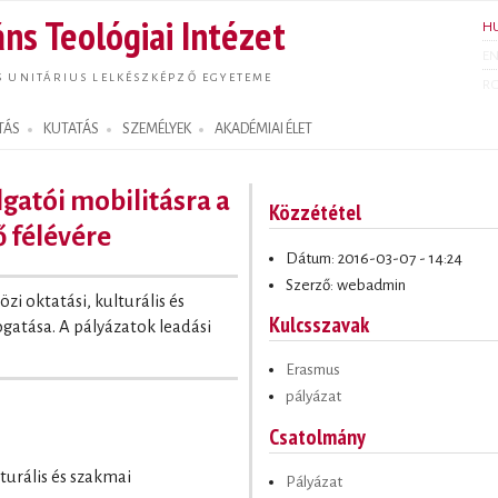
Ugrás a
ns Teológiai Intézet
H
tartalomra
E
S UNITÁRIUS LELKÉSZKÉPZŐ EGYETEME
R
TÁS
KUTATÁS
SZEMÉLYEK
AKADÉMIAI ÉLET
gatói mobilitásra a
Közzététel
ő félévére
Dátum: 2016-03-07 - 14:24
Szerző: webadmin
zi oktatási, kulturális és
Kulcsszavak
atása. A pályázatok leadási
Erasmus
pályázat
Csatolmány
turális és szakmai
Pályázat