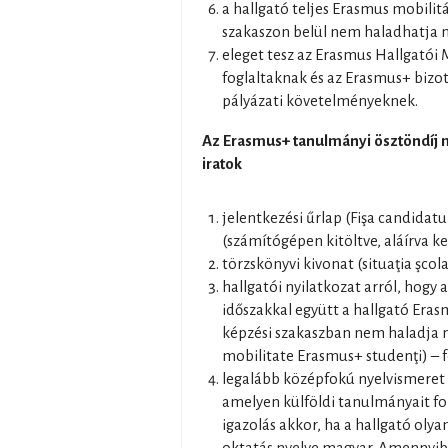
a hallgató teljes Erasmus mobilitá
szakaszon belül nem haladhatja 
eleget tesz az Erasmus Hallgatói
foglaltaknak és az Erasmus+ bizo
pályázati követelményeknek.
Az Erasmus+ tanulmányi ösztöndíj
iratok
jelentkezési űrlap (Fişa candida
(számítógépen kitöltve, aláírva kel
törzskönyvi kivonat (situaţia şcol
hallgatói nyilatkozat arról, hogy
időszakkal együtt a hallgató Era
képzési szakaszban nem haladja 
mobilitate Erasmus+ studenţi) –
legalább középfokú nyelvismeret i
amelyen külföldi tanulmányait fo
igazolás akkor, ha a hallgató olya