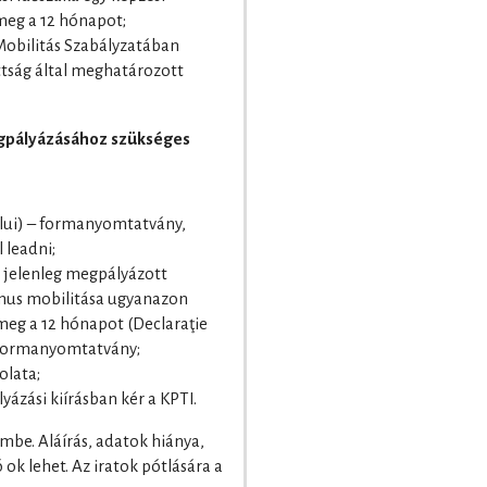
meg a 12 hónapot;
 Mobilitás Szabályzatában
ttság által meghatározott
gpályázásához szükséges
ului) – formanyomtatvány,
 leadni;
 a jelenleg megpályázott
smus mobilitása ugyanazon
meg a 12 hónapot (Declaraţie
 formanyomtatvány;
olata;
zási kiírásban kér a KPTI.
mbe. Aláírás, adatok hiánya,
ok lehet. Az iratok pótlására a