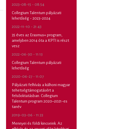
2023-08-15 - 08:54
Collegium Talentum pályázati
lehetőség - 2023-2024
2022-11-10 - 21:43
35 éves az Erasmus+ program,
amelyben 2014 óta a KPTI is részt
vesz
2022-06-30 - 11:13
Collegium Talentum pályázati
lehetőség
2020-06-27 - 11:07
Pályázati felhívás a külhoni magyar
tehetségtámogatásért a
felsőoktatásban. Collegium
Talentum program 2020–2021-es
tanév
2019-03-06 - 11:33
Mennyei és földi kincseink. Az
elhívás és az anyagi világ kérdései