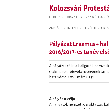
Kolozsvári Protestá
ERDÉLY REFORMÁTUS, EVANGÉLIKUS É
AKTUÁLIS
INTÉZET
FELVÉTELI
OKTA
Search form
Pályázat Erasmus+ hall
2016/2017-es tanév els
A pályázat célja a hallgatók nemzetkö
szakmai cseretevékenységének támog
határideje: 2016. március 31.
A pályázat célja
A hallgatók nemzetközi oktatási, kul