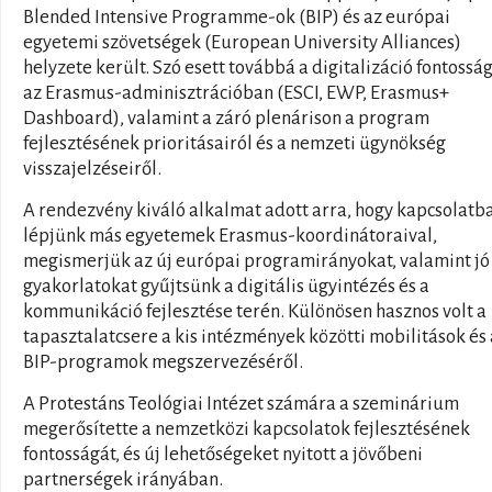
Blended Intensive Programme-ok (BIP) és az európai
egyetemi szövetségek (European University Alliances)
helyzete került. Szó esett továbbá a digitalizáció fontossá
az Erasmus-adminisztrációban (ESCI, EWP, Erasmus+
Dashboard), valamint a záró plenárison a program
fejlesztésének prioritásairól és a nemzeti ügynökség
visszajelzéseiről.
A rendezvény kiváló alkalmat adott arra, hogy kapcsolatb
lépjünk más egyetemek Erasmus-koordinátoraival,
megismerjük az új európai programirányokat, valamint jó
gyakorlatokat gyűjtsünk a digitális ügyintézés és a
kommunikáció fejlesztése terén. Különösen hasznos volt a
tapasztalatcsere a kis intézmények közötti mobilitások és 
BIP-programok megszervezéséről.
A Protestáns Teológiai Intézet számára a szeminárium
megerősítette a nemzetközi kapcsolatok fejlesztésének
fontosságát, és új lehetőségeket nyitott a jövőbeni
partnerségek irányában.