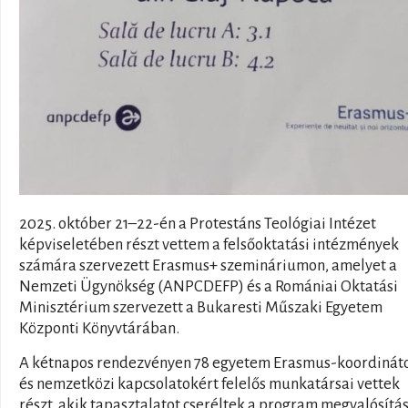
2025. október 21–22-én a Protestáns Teológiai Intézet
képviseletében részt vettem a felsőoktatási intézmények
számára szervezett Erasmus+ szemináriumon, amelyet a
Nemzeti Ügynökség (ANPCDEFP) és a Romániai Oktatási
Minisztérium szervezett a Bukaresti Műszaki Egyetem
Központi Könyvtárában.
A kétnapos rendezvényen 78 egyetem Erasmus-koordinát
és nemzetközi kapcsolatokért felelős munkatársai vettek
részt, akik tapasztalatot cseréltek a program megvalósítá