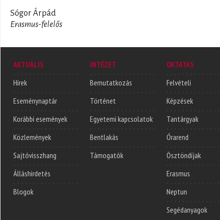
Sógor Árpád
Erasmus-felelős
AKTUÁLIS
INTÉZET
OKTATÁS
Hírek
Bemutatkozás
Felvételi
Eseménynaptár
Történet
Képzések
Korábbi események
Egyetemi kapcsolatok
Tantárgyak
Közlemények
Bentlakás
Órarend
Sajtóvisszhang
Támogatók
Ösztöndíjak
Álláshirdetés
Erasmus
Blogok
Neptun
Segédanyagok