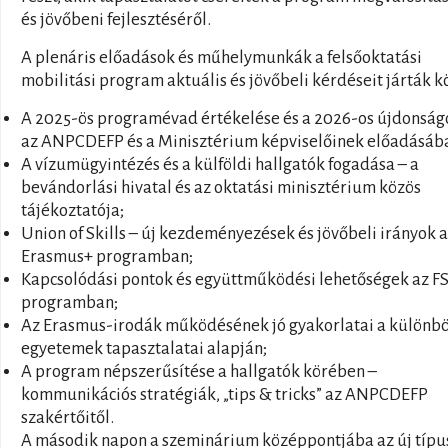
és jövőbeni fejlesztéséről.
A plenáris előadások és műhelymunkák a felsőoktatási
mobilitási program aktuális és jövőbeli kérdéseit járták k
A 2025-ös programévad értékelése és a 2026-os újdonság
az ANPCDEFP és a Minisztérium képviselőinek előadásáb
A vízumügyintézés és a külföldi hallgatók fogadása – a
bevándorlási hivatal és az oktatási minisztérium közös
tájékoztatója;
Union of Skills – új kezdeményezések és jövőbeli irányok 
Erasmus+ programban;
Kapcsolódási pontok és együttműködési lehetőségek az F
programban;
Az Erasmus-irodák működésének jó gyakorlatai a különb
egyetemek tapasztalatai alapján;
A program népszerűsítése a hallgatók körében –
kommunikációs stratégiák, „tips & tricks” az ANPCDEFP
szakértőitől.
A második napon a szeminárium középpontjába az új típu