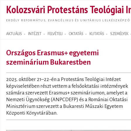
Ugrás
Kolozsvári Protestáns Teológiai I
tarta
ERDÉLY REFORMÁTUS, EVANGÉLIKUS ÉS UNITÁRIUS LELKÉSZKÉPZŐ
AKTUÁLIS
INTÉZET
FELVÉTELI
OKTATÁS
KUTATÁS
SZEMÉLYEK
Search form
Országos Erasmus+ egyetemi
szeminárium Bukarestben
2025. október 21–22-én a Protestáns Teológiai Intézet
képviseletében részt vettem a felsőoktatási intézmények
számára szervezett Erasmus+ szemináriumon, amelyet a
Nemzeti Ügynökség (ANPCDEFP) és a Romániai Oktatási
Minisztérium szervezett a Bukaresti Műszaki Egyetem
Központi Könyvtárában.