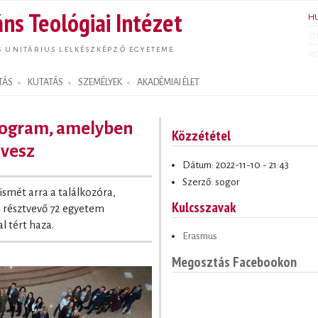
Ugrás a
ns Teológiai Intézet
H
tartalomra
E
S UNITÁRIUS LELKÉSZKÉPZŐ EGYETEME
R
TÁS
KUTATÁS
SZEMÉLYEK
AKADÉMIAI ÉLET
program, amelyben
Közzététel
 vesz
Dátum: 2022-11-10 - 21:43
Szerző: sogor
 ismét arra a találkozóra,
Kulcsszavak
 résztvevő 72 egyetem
al tért haza.
Erasmus
Megosztás Facebookon