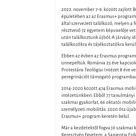
2022. november 7-9. között zajlott 
épületében az az Erasmus+ program
által szervezett találkozó, melyen a
résztvevő 72 egyetem képviselője vett 
után találkoztunk újból. A járvány i
találkozókra és tájékoztatókra került
Ebben az évben az Erasmus program 
ünnepeltük. Románia 25 éve kapcsol
Protestáns Teológiai Intézet 8 éve v
peregrinációt támogató programba
2014-2020 között 474 Erasmus mobil
intézetünkben. Ebből 77 tanulmányi m
szakmai gyakorlat, 66 oktatói mobili
személyzeti mobilitás. 2020 óta újab
Erasmus+ program keretén belül.
Már a kezdetektől fogva jó szakmai k
Keresztyén Egyetem, a Sapientia E