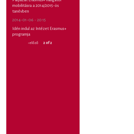
mobilitásra a 2014/2015-ös
tanévben
2014-01-06 - 20:15
Idén indul az Intézet Erasmus+
programja
‹ előző
2 of 2