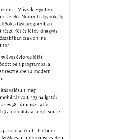
Bukaresti Műszaki Egyetem
ért felelős Nemzeti Ügynökség
 felsőoktatási programban
részt. Két és fél év kihagyás
dőszakában csak online
 sor.
35 éves évfordulóját
ódott be a programba, a
esz részt ebben a modern
n.
itás valósult meg
obilitás volt, 273 hallgatói
tás és 58 adminisztratív
b 97 mobilitásra került sor az
apcsolat alakult a Partiumi
rdélyi Magyar Tudományegyetem