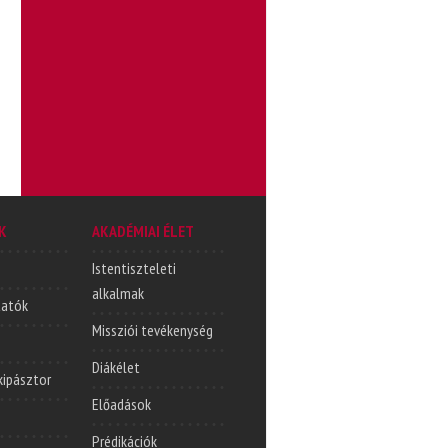
K
AKADÉMIAI ÉLET
Istentiszteleti
alkalmak
tatók
Missziói tevékenység
Diákélet
lkipásztor
Előadások
Prédikációk