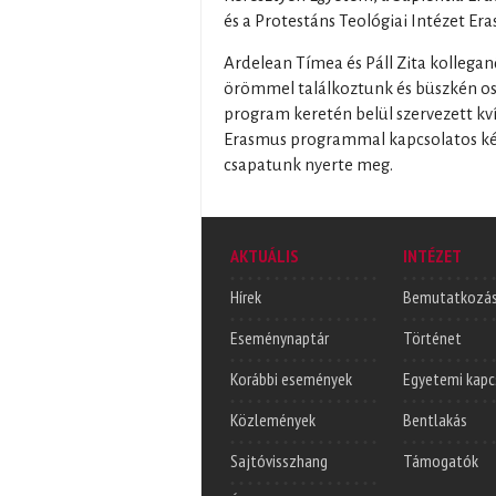
és a Protestáns Teológiai Intézet Er
Ardelean Tímea és Páll Zita kollega
örömmel találkoztunk és büszkén osz
program keretén belül szervezett kví
Erasmus programmal kapcsolatos kérd
csapatunk nyerte meg.
AKTUÁLIS
INTÉZET
Hírek
Bemutatkozá
Eseménynaptár
Történet
Korábbi események
Egyetemi kapc
Közlemények
Bentlakás
Sajtóvisszhang
Támogatók