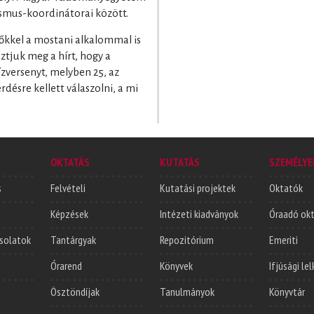
asmus-koordinátorai között.
nőkkel a mostani alkalommal is
tjuk meg a hírt, hogy a
zversenyt, melyben 25, az
ésre kellett válaszolni, a mi
OKTATÁS
KUTATÁS
SZEMÉLYE
s
Felvételi
Kutatási projektek
Oktatók
Képzések
Intézeti kiadványok
Óraadó ok
solatok
Tantárgyak
Repozitórium
Emeriti
Órarend
Könyvek
Ifjúsági le
Ösztöndíjak
Tanulmányok
Könyvtár