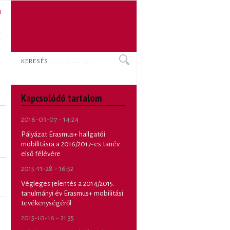
U
N
O
Keresés
Kapcsolódó tartalom
2016-03-07 - 14:24
Pályázat Erasmus+ hallgatói
mobilitásra a 2016/2017-es tanév
első félévére
2015-11-28 - 16:52
Végleges jelentés a 2014/2015.
tanulmányi év Erasmus+ mobilitási
tevékenységéről
2015-10-16 - 21:35