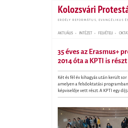
Kolozsvári Protestá
ERDÉLY REFORMÁTUS, EVANGÉLIKUS É
AKTUÁLIS
INTÉZET
FELVÉTELI
OKTA
Search form
35 éves az Erasmus+ 
2014 óta a KPTI is részt
Két és fél év kihagyás után került sor
amelyen a felsőoktatási programban
képviselője vett részt. A KPTI egy díjj